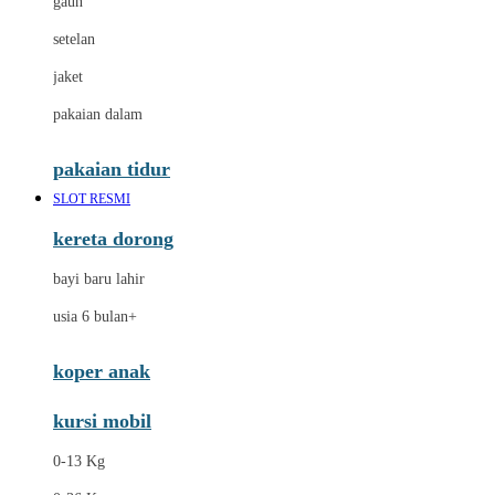
gaun
setelan
jaket
pakaian dalam
pakaian tidur
SLOT RESMI
kereta dorong
bayi baru lahir
usia 6 bulan+
koper anak
kursi mobil
0-13 Kg