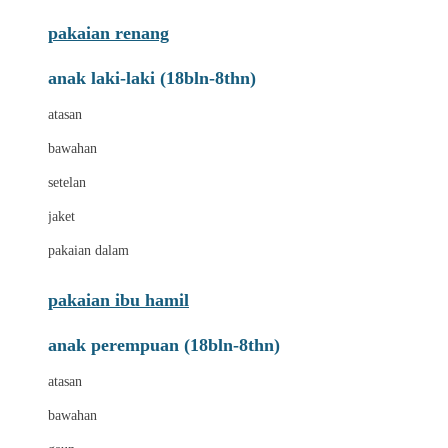
pakaian renang
anak laki-laki (18bln-8thn)
atasan
bawahan
setelan
jaket
pakaian dalam
pakaian ibu hamil
anak perempuan (18bln-8thn)
atasan
bawahan