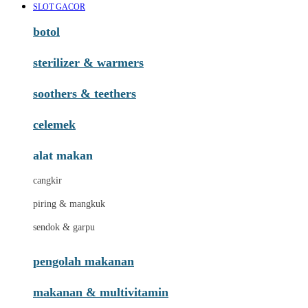
SLOT GACOR
botol
sterilizer & warmers
soothers & teethers
celemek
alat makan
cangkir
piring & mangkuk
sendok & garpu
pengolah makanan
makanan & multivitamin