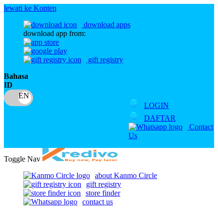
lewati ke Konten
download apps
download app from:
gift registry
Bahasa
ID
LOGIN
DAFTAR
Contact
Us
Toggle Nav
about Kanmo Circle
gift registry
store finder
contact us