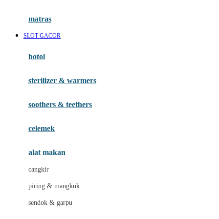
Happy Tummy
Hauck
matras
Havaianas
SLOT GACOR
Hegen
botol
Hot Wheels
sterilizer & warmers
Hybrid
soothers & teethers
I
Inlacta DHA
celemek
Interlac
alat makan
Ivenet
cangkir
J
piring & mangkuk
Jack N Jill
sendok & garpu
Joie