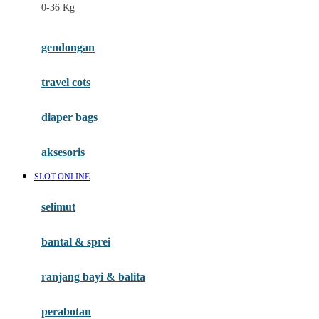
0-36 Kg
Fisher Price
Flipper
gendongan
Friends Of Sally
travel cots
G
diaper bags
Gb
Geko
aksesoris
Graco
SLOT ONLINE
Gund
selimut
H
bantal & sprei
Habbie
Haenim
ranjang bayi & balita
Happy Horse
perabotan