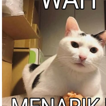
Xootz
Y
Yamatoya
Z
Zaxy
Zoggs
0-9
4Moms
59S