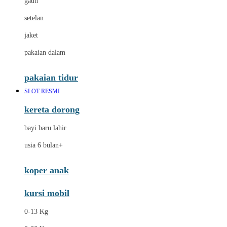
gaun
setelan
jaket
pakaian dalam
pakaian tidur
SLOT RESMI
kereta dorong
bayi baru lahir
usia 6 bulan+
koper anak
kursi mobil
0-13 Kg