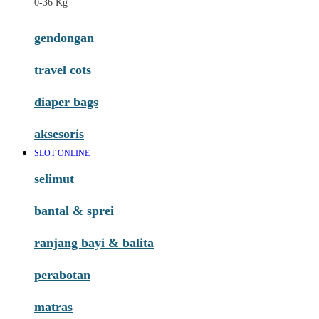
0-36 Kg
gendongan
travel cots
diaper bags
aksesoris
SLOT ONLINE
selimut
bantal & sprei
ranjang bayi & balita
perabotan
matras