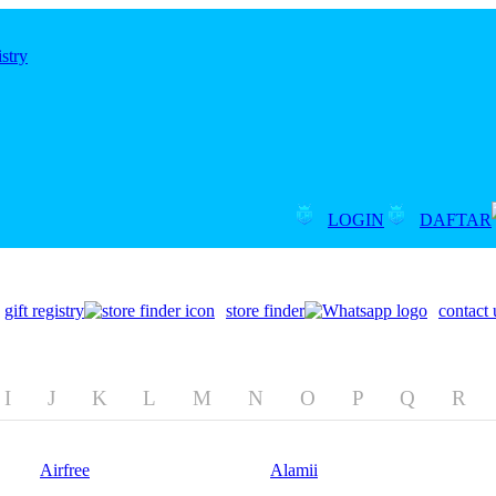
istry
LOGIN
DAFTAR
gift registry
store finder
contact 
I
J
K
L
M
N
O
P
Q
R
Airfree
Alamii