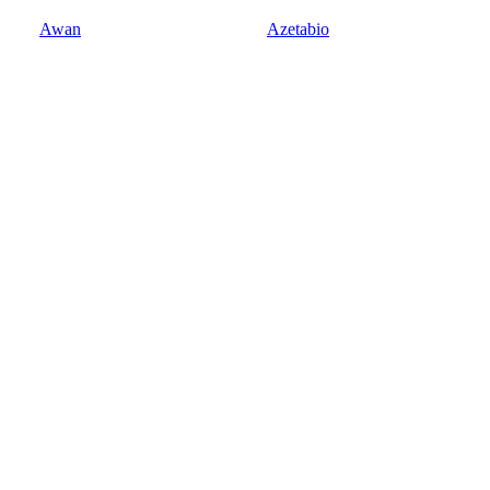
Awan
Azetabio