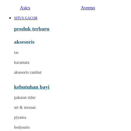
Asics
Aveeno
SITUS GACOR
produk terbaru
aksesoris
tas
kacamata
aksesoris rambut
kebutuhan bayi
pakaian tidur
set & terusan
piyama
bodysuits