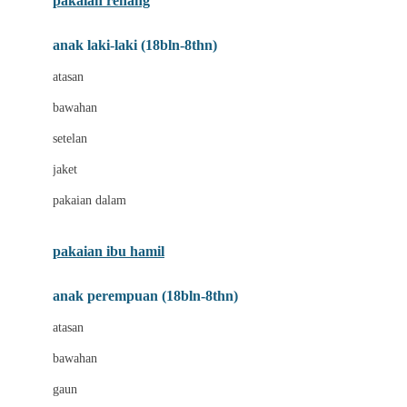
pakaian renang
Bumkins
anak laki-laki (18bln-8thn)
C
atasan
Cetaphil
bawahan
Chicco
setelan
Childlife
jaket
Clevamama
pakaian dalam
Cocolatte
Cottonseeds
pakaian ibu hamil
Cozy N Safe
anak perempuan (18bln-8thn)
Crane
atasan
Cybex
bawahan
D
gaun