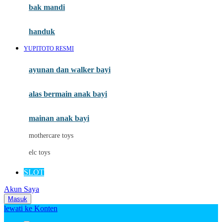
Moby
bak mandi
Momami
handuk
Mothercare
YUPITOTO RESMI
Mustela
ayunan dan walker bayi
My Buddy Tag
My K
alas bermain anak bayi
N
mainan anak bayi
Naif
mothercare toys
Nike
elc toys
Nordic Natural
SLOT
Nuby
Akun Saya
Nuna
Masuk
lewati ke Konten
O