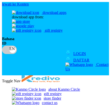
lewati ke Konten
download apps
download app from:
gift registry
Bahasa
ID
LOGIN
DAFTAR
Contact
Us
Toggle Nav
about Kanmo Circle
gift registry
store finder
contact us