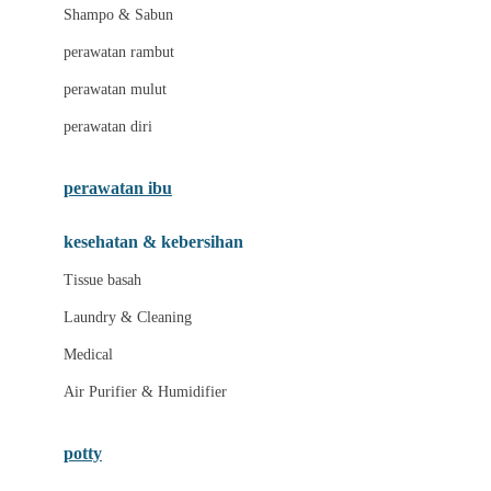
London Taxi
Shampo & Sabun
Love To Dream
perawatan rambut
perawatan mulut
M
perawatan diri
Magformers
Mama's Choice
perawatan ibu
Mamas&Papas
kesehatan & kebersihan
Mamaway
Tissue basah
Maxi Cosi
Laundry & Cleaning
Megabloks
Medical
Micro
Air Purifier & Humidifier
MiDeer
Mimi & Lula
potty
Mini Monkey