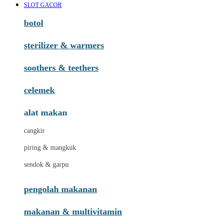
SLOT GACOR
botol
sterilizer & warmers
soothers & teethers
celemek
alat makan
cangkir
piring & mangkuk
sendok & garpu
pengolah makanan
makanan & multivitamin