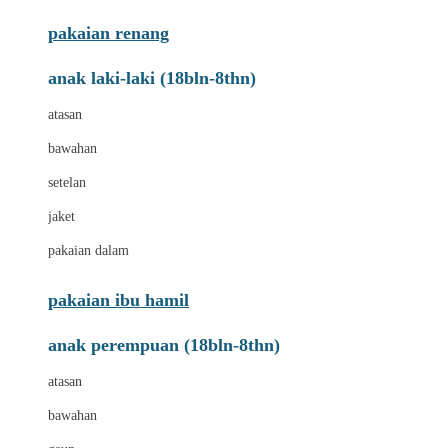
pakaian renang
anak laki-laki (18bln-8thn)
atasan
bawahan
setelan
jaket
pakaian dalam
pakaian ibu hamil
anak perempuan (18bln-8thn)
atasan
bawahan