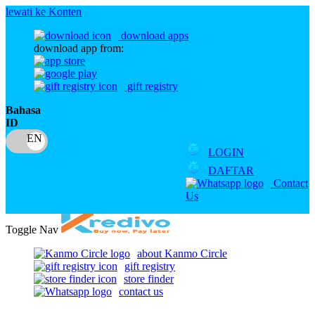
lewati ke Konten
download apps
download app from:
gift registry
Bahasa
ID
LOGIN
DAFTAR
Contact
Us
Toggle Nav
about Kanmo Circle
gift registry
store finder
contact us