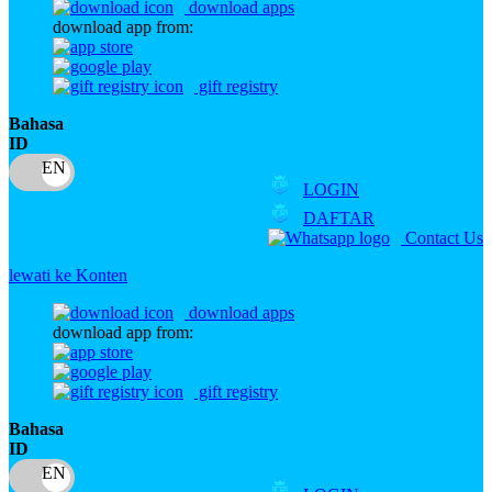
download apps
download app from:
Oh Ma Grain
Okiedog
gift registry
P
Bahasa
ID
Peachy
LOGIN
Phil & Ted's
DAFTAR
Philips Avent
Contact Us
Pigeon
lewati ke Konten
Playgro
download apps
download app from:
Poled Global
Ponycycle
gift registry
Puma
Bahasa
ID
Pureats