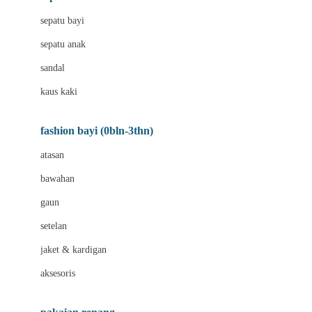
Bio Oil
sepatu bayi
Biolane
sepatu anak
Bite Fighters
sandal
Bizzi Growin
kaus kaki
Blackmores
fashion bayi (0bln-3thn)
Blooming Marvellous
atasan
Bonnels
bawahan
Bravado
gaun
Bruder
setelan
Brush Baby
jaket & kardigan
Buds Organics
aksesoris
Bugaboo
Buggygear