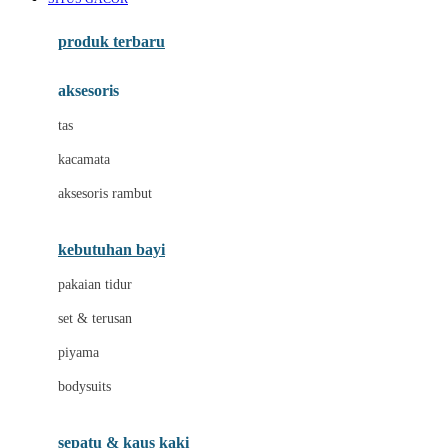
Azetabio
produk terbaru
B
aksesoris
Baabaasheepz
tas
Babiators
kacamata
Baby Dove
aksesoris rambut
Baby Jogger
Baby Rovega
kebutuhan bayi
Babybee
pakaian tidur
Banana Boat
set & terusan
Banz
piyama
Barbie
bodysuits
Beaba
Beauty Barn
sepatu & kaus kaki