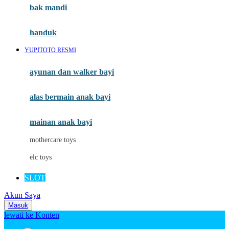
Moby
bak mandi
Momami
handuk
Mothercare
YUPITOTO RESMI
Mustela
ayunan dan walker bayi
My Buddy Tag
My K
alas bermain anak bayi
N
mainan anak bayi
Naif
mothercare toys
Nike
elc toys
Nordic Natural
SLOT
Nuby
Akun Saya
Nuna
Masuk
lewati ke Konten
O