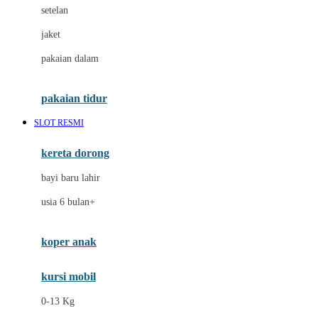
Dae Organics
setelan
Docare
jaket
Doona
pakaian dalam
Down To Earth
Drew
pakaian tidur
Dr. Brown's
SLOT RESMI
E
kereta dorong
ELC
bayi baru lahir
Ergobaby
usia 6 bulan+
Expert Care
koper anak
Ezyroller
kursi mobil
F
0-13 Kg
Felt So Sweet