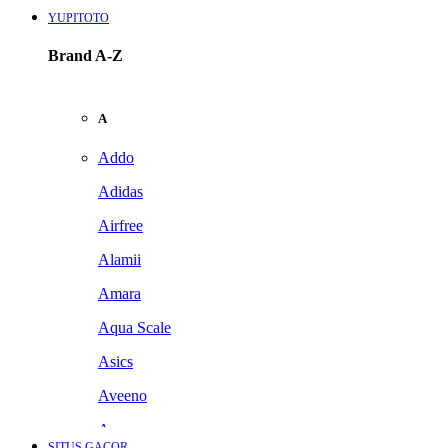
YUPITOTO
Brand A-Z
A
Addo
Adidas
Airfree
Alamii
Amara
Aqua Scale
Asics
Aveeno
Awan
SITUS GACOR