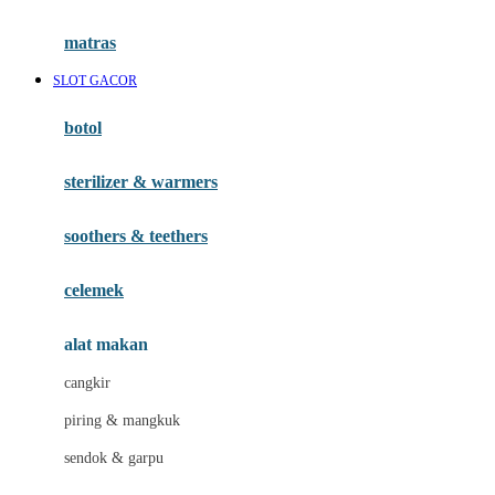
Happy Tummy
Hauck
matras
Havaianas
SLOT GACOR
Hegen
botol
Hot Wheels
sterilizer & warmers
Hybrid
soothers & teethers
I
Inlacta DHA
celemek
Interlac
alat makan
Ivenet
cangkir
J
piring & mangkuk
Jack N Jill
sendok & garpu
Joie