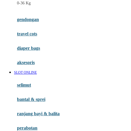
0-36 Kg
Fisher Price
Flipper
gendongan
Friends Of Sally
travel cots
G
diaper bags
Gb
Geko
aksesoris
Graco
SLOT ONLINE
Gund
selimut
H
bantal & sprei
Habbie
Haenim
ranjang bayi & balita
Happy Horse
perabotan