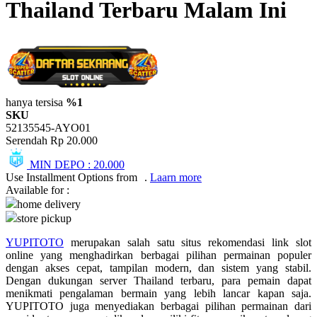
Squishmallows
Thailand Terbaru Malam Ini
Starbooks
Stick-O
Stokke
Sudocrem
hanya tersisa
%1
SKU
Sumimo
52135545-AYO01
Serendah
Rp 20.000
Sunnylife
MIN DEPO :
20.000
Sun-Staches
Use Installment Options from
.
Laarn more
Available for :
Swimava
home delivery
store pickup
T
YUPITOTO
merupakan salah satu situs rekomendasi link slot
Tommee Tippee
online yang menghadirkan berbagai pilihan permainan populer
dengan akses cepat, tampilan modern, dan sistem yang stabil.
Trunki
Dengan dukungan server Thailand terbaru, para pemain dapat
menikmati pengalaman bermain yang lebih lancar kapan saja.
Tutti Bambini
YUPITOTO juga menyediakan berbagai pilihan permainan dari