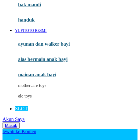
Moby
bak mandi
Momami
handuk
Mothercare
YUPITOTO RESMI
Mustela
ayunan dan walker bayi
My Buddy Tag
My K
alas bermain anak bayi
N
mainan anak bayi
Naif
mothercare toys
Nike
elc toys
Nordic Natural
SLOT
Nuby
Akun Saya
Nuna
Masuk
lewati ke Konten
O