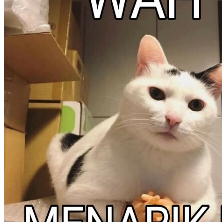
Xootz
Y
Yamatoya
Z
Zaxy
Zoggs
0-9
4Moms
59S