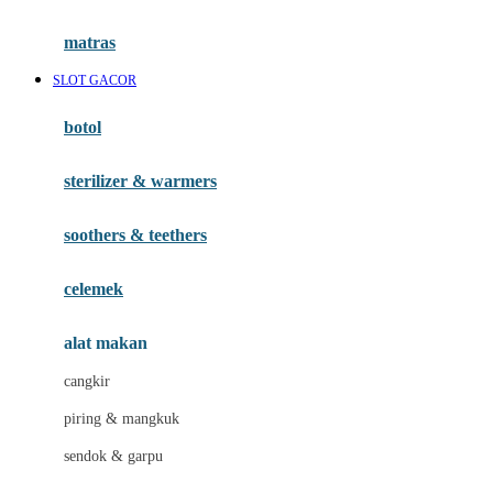
Happy Tummy
Hauck
matras
Havaianas
SLOT GACOR
Hegen
botol
Hot Wheels
sterilizer & warmers
Hybrid
soothers & teethers
I
Inlacta DHA
celemek
Interlac
alat makan
Ivenet
cangkir
J
piring & mangkuk
Jack N Jill
sendok & garpu
Joie