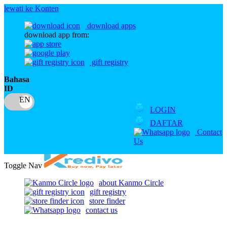
lewati ke Konten
download apps
download app from:
gift registry
Bahasa
ID
LOGIN
DAFTAR
Contact
Us
Toggle Nav
about Kanmo Circle
gift registry
store finder
contact us