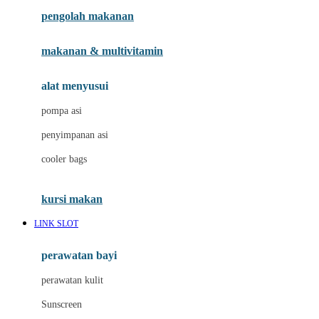
pengolah makanan
Joolz
Jujube
makanan & multivitamin
K
alat menyusui
Kiddycuts
pompa asi
Kumon
penyimpanan asi
L
cooler bags
Leapfrog
kursi makan
Leclerc
LINK SLOT
Lee Vierra
Lillebaby
perawatan bayi
Little Bird Told Me
perawatan kulit
Little Miss Janis
Sunscreen