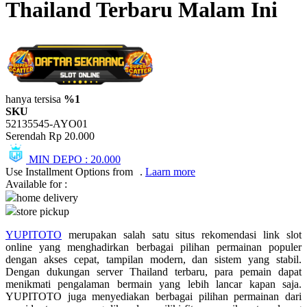
Squishmallows
Thailand Terbaru Malam Ini
Starbooks
Stick-O
Stokke
Sudocrem
hanya tersisa
%1
SKU
Sumimo
52135545-AYO01
Serendah
Rp 20.000
Sunnylife
MIN DEPO :
20.000
Sun-Staches
Use Installment Options from
.
Laarn more
Available for :
Swimava
home delivery
store pickup
T
YUPITOTO
merupakan salah satu situs rekomendasi link slot
Tommee Tippee
online yang menghadirkan berbagai pilihan permainan populer
dengan akses cepat, tampilan modern, dan sistem yang stabil.
Trunki
Dengan dukungan server Thailand terbaru, para pemain dapat
menikmati pengalaman bermain yang lebih lancar kapan saja.
Tutti Bambini
YUPITOTO juga menyediakan berbagai pilihan permainan dari