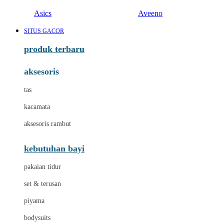
Asics
Aveeno
SITUS GACOR
produk terbaru
aksesoris
tas
kacamata
aksesoris rambut
kebutuhan bayi
pakaian tidur
set & terusan
piyama
bodysuits