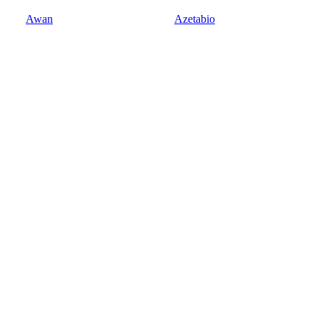
Awan
Azetabio