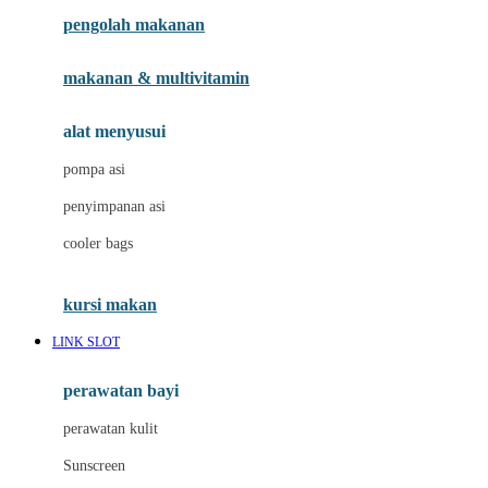
pengolah makanan
Joolz
Jujube
makanan & multivitamin
K
alat menyusui
Kiddycuts
pompa asi
Kumon
penyimpanan asi
L
cooler bags
Leapfrog
kursi makan
Leclerc
LINK SLOT
Lee Vierra
Lillebaby
perawatan bayi
Little Bird Told Me
perawatan kulit
Little Miss Janis
Sunscreen