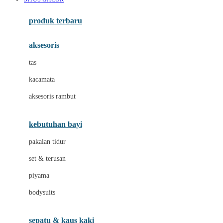
Azetabio
produk terbaru
B
aksesoris
Baabaasheepz
tas
Babiators
kacamata
Baby Dove
aksesoris rambut
Baby Jogger
Baby Rovega
kebutuhan bayi
Babybee
pakaian tidur
Banana Boat
set & terusan
Banz
piyama
Barbie
bodysuits
Beaba
Beauty Barn
sepatu & kaus kaki