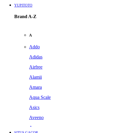
YUPITOTO
Brand A-Z
A
Addo
Adidas
Airfree
Alamii
Amara
Aqua Scale
Asics
Aveeno
Awan
SITUS GACOR