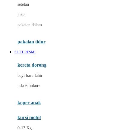
Dae Organics
setelan
Docare
jaket
Doona
pakaian dalam
Down To Earth
Drew
pakaian tidur
Dr. Brown's
SLOT RESMI
E
kereta dorong
ELC
bayi baru lahir
Ergobaby
usia 6 bulan+
Expert Care
koper anak
Ezyroller
kursi mobil
F
0-13 Kg
Felt So Sweet