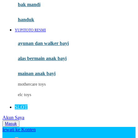
Moby
bak mandi
Momami
handuk
Mothercare
YUPITOTO RESMI
Mustela
ayunan dan walker bayi
My Buddy Tag
My K
alas bermain anak bayi
N
mainan anak bayi
Naif
mothercare toys
Nike
elc toys
Nordic Natural
SLOT
Nuby
Akun Saya
Nuna
Masuk
lewati ke Konten
O