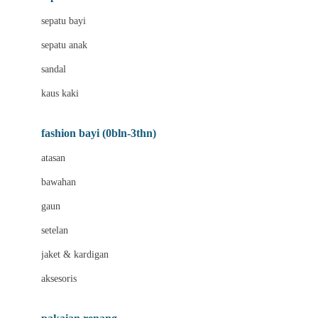
Bio Oil
sepatu bayi
Biolane
sepatu anak
Bite Fighters
sandal
Bizzi Growin
kaus kaki
Blackmores
fashion bayi (0bln-3thn)
Blooming Marvellous
atasan
Bonnels
bawahan
Bravado
gaun
Bruder
setelan
Brush Baby
jaket & kardigan
Buds Organics
aksesoris
Bugaboo
Buggygear