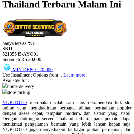
Squishmallows
Thailand Terbaru Malam Ini
Starbooks
Stick-O
Stokke
Sudocrem
hanya tersisa
%1
SKU
Sumimo
52135545-AYO01
Serendah
Rp 20.000
Sunnylife
MIN DEPO :
20.000
Sun-Staches
Use Installment Options from
.
Laarn more
Available for :
Swimava
home delivery
store pickup
T
YUPITOTO
merupakan salah satu situs rekomendasi link slot
Tommee Tippee
online yang menghadirkan berbagai pilihan permainan populer
dengan akses cepat, tampilan modern, dan sistem yang stabil.
Trunki
Dengan dukungan server Thailand terbaru, para pemain dapat
menikmati pengalaman bermain yang lebih lancar kapan saja.
Tutti Bambini
YUPITOTO juga menyediakan berbagai pilihan permainan dari