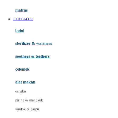
Happy Tummy
Hauck
matras
Havaianas
SLOT GACOR
Hegen
botol
Hot Wheels
sterilizer & warmers
Hybrid
soothers & teethers
I
Inlacta DHA
celemek
Interlac
alat makan
Ivenet
cangkir
J
piring & mangkuk
Jack N Jill
sendok & garpu
Joie