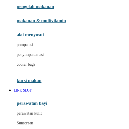
pengolah makanan
Joolz
Jujube
makanan & multivitamin
K
alat menyusui
Kiddycuts
pompa asi
Kumon
penyimpanan asi
L
cooler bags
Leapfrog
kursi makan
Leclerc
LINK SLOT
Lee Vierra
Lillebaby
perawatan bayi
Little Bird Told Me
perawatan kulit
Little Miss Janis
Sunscreen