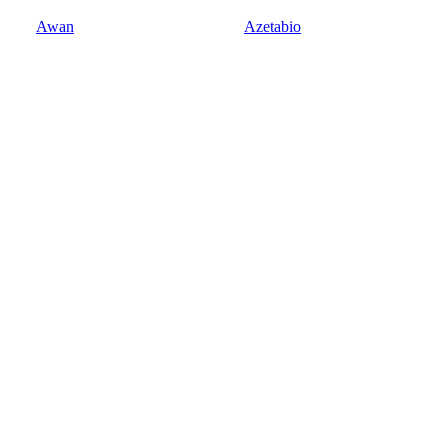
Awan
Azetabio