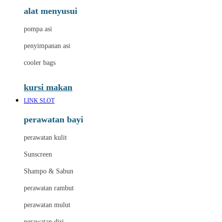
alat menyusui
pompa asi
penyimpanan asi
cooler bags
kursi makan
LINK SLOT
perawatan bayi
perawatan kulit
Sunscreen
Shampo & Sabun
perawatan rambut
perawatan mulut
perawatan diri