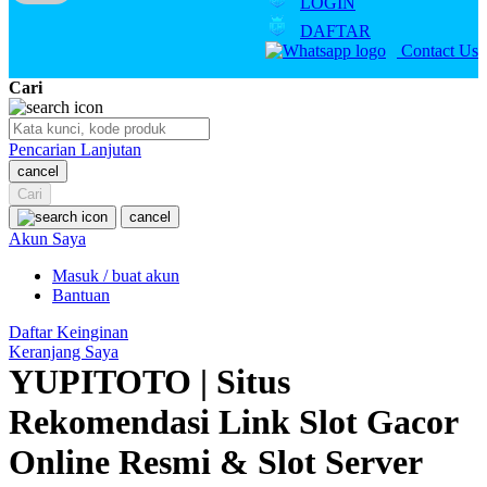
LOGIN
Q
DAFTAR
Contact Us
QV Baby
Cari
R
Real Shades
Pencarian Lanjutan
cancel
Red Castle
Cari
Ribbon Madness
cancel
Akun Saya
S
Masuk / buat akun
Bantuan
Sebamed
Daftar Keinginan
Silver Cross
Keranjang Saya
YUPITOTO | Situs
Simply Idea
Rekomendasi Link Slot Gacor
Skip Hop
Online Resmi & Slot Server
Spectra