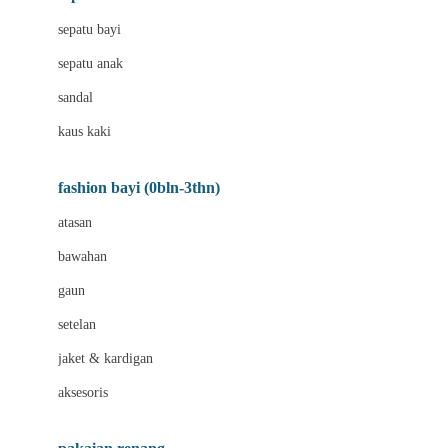
Bio Oil
sepatu bayi
Biolane
sepatu anak
Bite Fighters
sandal
Bizzi Growin
kaus kaki
Blackmores
fashion bayi (0bln-3thn)
Blooming Marvellous
atasan
Bonnels
bawahan
Bravado
gaun
Bruder
setelan
Brush Baby
jaket & kardigan
Buds Organics
aksesoris
Bugaboo
Buggygear