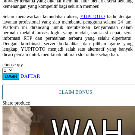
provider ternama yang dikenal memiliki fitur menarik serta peluang
Twistshake
kemenangan yang kompetitif bagi seluruh member.
TY Toys
Selain menawarkan kemudahan akses,
YUPITOTO
hadir dengan
layanan profesional yang siap membantu pengguna selama 24 jam.
U
Platform ini dirancang untuk memberikan kenyamanan dalam
bermain melalui proses login yang mudah, transaksi cepat, serta
informasi RTP dan permainan terbaru yang selalu diperbarui.
Dengan kombinasi server berkualitas dan pilihan game yang
lengkap, YUPITOTO menjadi salah satu alternatif yang banyak
V
dicari pemain untuk menikmati hiburan slot online setiap hari.
Veja
choose qty
Vitaflow
DAFTAR
LOGIN
Vtech
CLAIM BONUS
W
Share product:
Waterland
Wellness
X