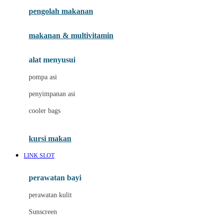
pengolah makanan
Joolz
Jujube
makanan & multivitamin
K
alat menyusui
Kiddycuts
pompa asi
Kumon
penyimpanan asi
L
cooler bags
Leapfrog
kursi makan
Leclerc
LINK SLOT
Lee Vierra
Lillebaby
perawatan bayi
Little Bird Told Me
perawatan kulit
Little Miss Janis
Sunscreen