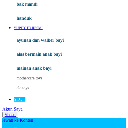
Moby
bak mandi
Momami
handuk
Mothercare
YUPITOTO RESMI
Mustela
ayunan dan walker bayi
My Buddy Tag
My K
alas bermain anak bayi
N
mainan anak bayi
Naif
mothercare toys
Nike
elc toys
Nordic Natural
SLOT
Nuby
Akun Saya
Nuna
Masuk
lewati ke Konten
O