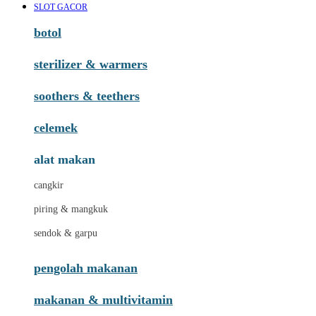
SLOT GACOR
botol
sterilizer & warmers
soothers & teethers
celemek
alat makan
cangkir
piring & mangkuk
sendok & garpu
pengolah makanan
makanan & multivitamin