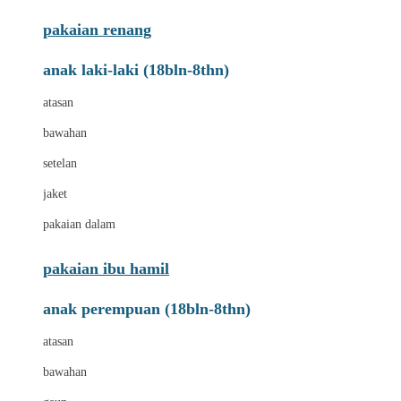
pakaian renang
anak laki-laki (18bln-8thn)
atasan
bawahan
setelan
jaket
pakaian dalam
pakaian ibu hamil
anak perempuan (18bln-8thn)
atasan
bawahan