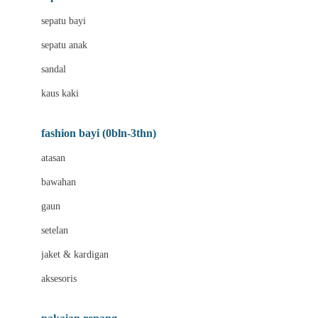
Bio Oil
sepatu bayi
Biolane
sepatu anak
Bite Fighters
sandal
Bizzi Growin
kaus kaki
Blackmores
fashion bayi (0bln-3thn)
Blooming Marvellous
atasan
Bonnels
bawahan
Bravado
gaun
Bruder
setelan
Brush Baby
jaket & kardigan
Buds Organics
aksesoris
Bugaboo
Buggygear