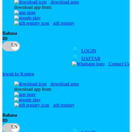
download apps
download app from:
Oh Ma Grain
Okiedog
gift registry
P
Bahasa
ID
Peachy
LOGIN
Phil & Ted's
DAFTAR
Philips Avent
Contact Us
Pigeon
lewati ke Konten
Playgro
download apps
download app from:
Poled Global
Ponycycle
gift registry
Puma
Bahasa
ID
Pureats