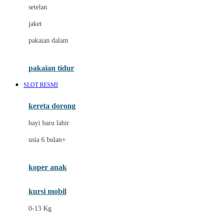
Dae Organics
setelan
Docare
jaket
Doona
pakaian dalam
Down To Earth
Drew
pakaian tidur
Dr. Brown's
SLOT RESMI
E
kereta dorong
ELC
bayi baru lahir
Ergobaby
usia 6 bulan+
Expert Care
koper anak
Ezyroller
kursi mobil
F
0-13 Kg
Felt So Sweet