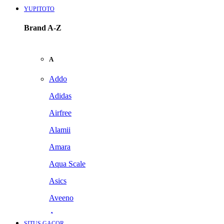
YUPITOTO
Brand A-Z
A
Addo
Adidas
Airfree
Alamii
Amara
Aqua Scale
Asics
Aveeno
Awan
SITUS GACOR