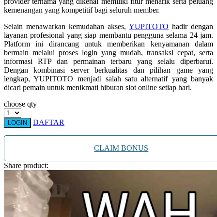
provider ternama yang dikenal memiliki fitur menarik serta peluang
Twistshake
kemenangan yang kompetitif bagi seluruh member.
TY Toys
Selain menawarkan kemudahan akses,
YUPITOTO
hadir dengan
layanan profesional yang siap membantu pengguna selama 24 jam.
U
Platform ini dirancang untuk memberikan kenyamanan dalam
bermain melalui proses login yang mudah, transaksi cepat, serta
informasi RTP dan permainan terbaru yang selalu diperbarui.
Dengan kombinasi server berkualitas dan pilihan game yang
lengkap, YUPITOTO menjadi salah satu alternatif yang banyak
V
dicari pemain untuk menikmati hiburan slot online setiap hari.
Veja
choose qty
Vitaflow
DAFTAR
LOGIN
Vtech
CLAIM BONUS
W
Share product:
Waterland
Wellness
X