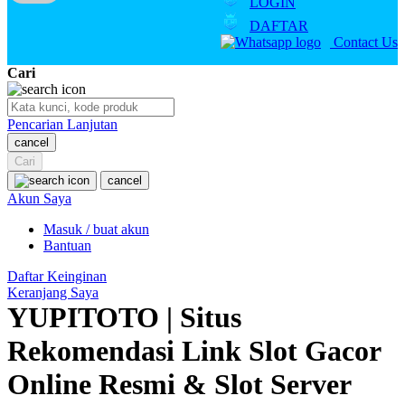
LOGIN
Q
DAFTAR
Contact Us
QV Baby
Cari
R
Real Shades
Pencarian Lanjutan
cancel
Red Castle
Cari
Ribbon Madness
cancel
Akun Saya
S
Masuk / buat akun
Bantuan
Sebamed
Daftar Keinginan
Silver Cross
Keranjang Saya
YUPITOTO | Situs
Simply Idea
Rekomendasi Link Slot Gacor
Skip Hop
Online Resmi & Slot Server
Spectra