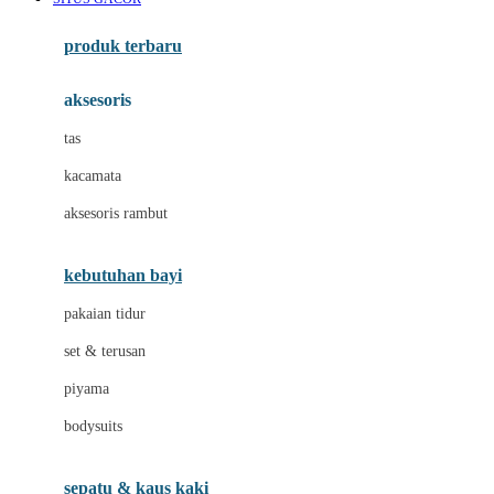
Azetabio
produk terbaru
B
aksesoris
Baabaasheepz
tas
Babiators
kacamata
Baby Dove
aksesoris rambut
Baby Jogger
Baby Rovega
kebutuhan bayi
Babybee
pakaian tidur
Banana Boat
set & terusan
Banz
piyama
Barbie
bodysuits
Beaba
Beauty Barn
sepatu & kaus kaki