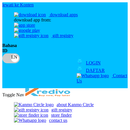
lewati ke Konten
download apps
download app from:
gift registry
Bahasa
ID
LOGIN
DAFTAR
Contact
Us
Toggle Nav
about Kanmo Circle
gift registry
store finder
contact us