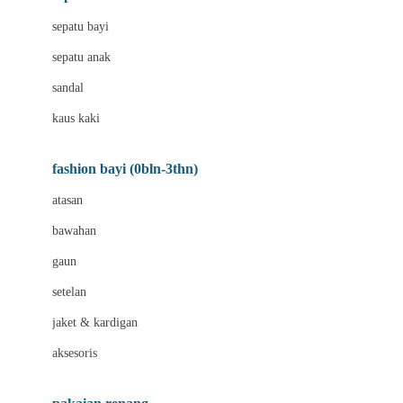
Bio Oil
sepatu bayi
Biolane
sepatu anak
Bite Fighters
sandal
Bizzi Growin
kaus kaki
Blackmores
fashion bayi (0bln-3thn)
Blooming Marvellous
atasan
Bonnels
bawahan
Bravado
gaun
Bruder
setelan
Brush Baby
jaket & kardigan
Buds Organics
aksesoris
Bugaboo
Buggygear