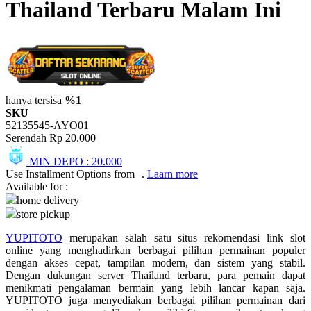
Squishmallows
Thailand Terbaru Malam Ini
Starbooks
Stick-O
Stokke
Sudocrem
hanya tersisa
%1
SKU
Sumimo
52135545-AYO01
Serendah
Rp 20.000
Sunnylife
MIN DEPO :
20.000
Sun-Staches
Use Installment Options from
.
Laarn more
Available for :
Swimava
home delivery
store pickup
T
YUPITOTO
merupakan salah satu situs rekomendasi link slot
Tommee Tippee
online yang menghadirkan berbagai pilihan permainan populer
dengan akses cepat, tampilan modern, dan sistem yang stabil.
Trunki
Dengan dukungan server Thailand terbaru, para pemain dapat
menikmati pengalaman bermain yang lebih lancar kapan saja.
Tutti Bambini
YUPITOTO juga menyediakan berbagai pilihan permainan dari