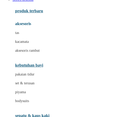
Azetabio
produk terbaru
B
aksesoris
Baabaasheepz
tas
Babiators
kacamata
Baby Dove
aksesoris rambut
Baby Jogger
Baby Rovega
kebutuhan bayi
Babybee
pakaian tidur
Banana Boat
set & terusan
Banz
piyama
Barbie
bodysuits
Beaba
Beauty Barn
sepatu & kaus kaki