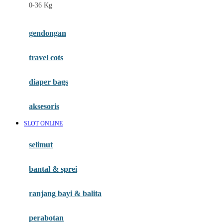
0-36 Kg
Fisher Price
Flipper
gendongan
Friends Of Sally
travel cots
G
diaper bags
Gb
Geko
aksesoris
Graco
SLOT ONLINE
Gund
selimut
H
bantal & sprei
Habbie
Haenim
ranjang bayi & balita
Happy Horse
perabotan