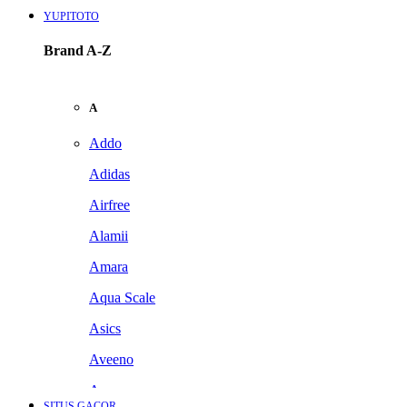
YUPITOTO
Brand A-Z
A
Addo
Adidas
Airfree
Alamii
Amara
Aqua Scale
Asics
Aveeno
Awan
SITUS GACOR