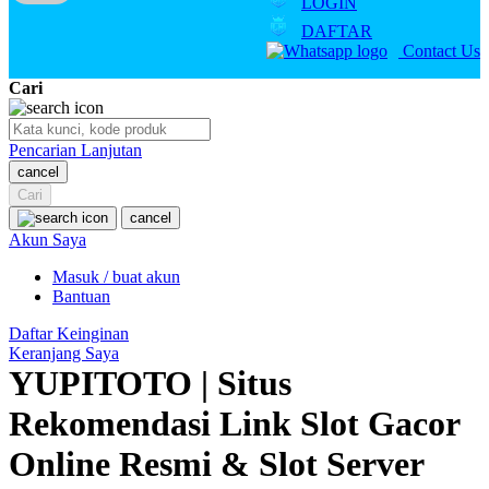
LOGIN
Q
DAFTAR
Contact Us
QV Baby
Cari
R
Real Shades
Pencarian Lanjutan
cancel
Red Castle
Cari
Ribbon Madness
cancel
Akun Saya
S
Masuk / buat akun
Bantuan
Sebamed
Daftar Keinginan
Silver Cross
Keranjang Saya
YUPITOTO | Situs
Simply Idea
Rekomendasi Link Slot Gacor
Skip Hop
Online Resmi & Slot Server
Spectra