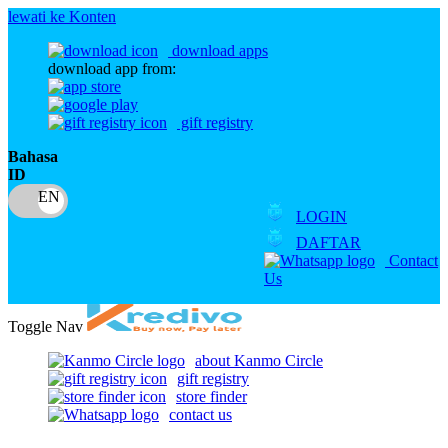
lewati ke Konten
download apps
download app from:
gift registry
Bahasa
ID
LOGIN
DAFTAR
Contact
Us
Toggle Nav
about Kanmo Circle
gift registry
store finder
contact us