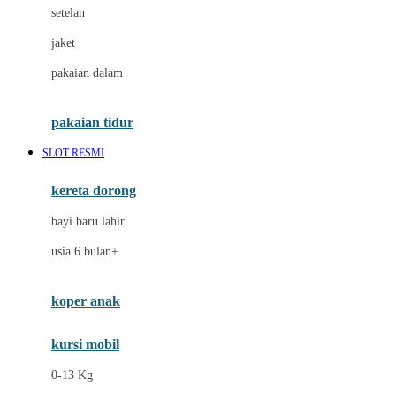
Dae Organics
setelan
Docare
jaket
Doona
pakaian dalam
Down To Earth
Drew
pakaian tidur
Dr. Brown's
SLOT RESMI
E
kereta dorong
ELC
bayi baru lahir
Ergobaby
usia 6 bulan+
Expert Care
koper anak
Ezyroller
kursi mobil
F
0-13 Kg
Felt So Sweet