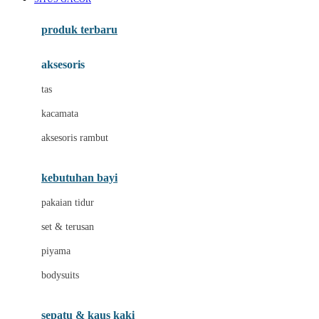
Azetabio
produk terbaru
B
aksesoris
Baabaasheepz
tas
Babiators
kacamata
Baby Dove
aksesoris rambut
Baby Jogger
Baby Rovega
kebutuhan bayi
Babybee
pakaian tidur
Banana Boat
set & terusan
Banz
piyama
Barbie
bodysuits
Beaba
Beauty Barn
sepatu & kaus kaki