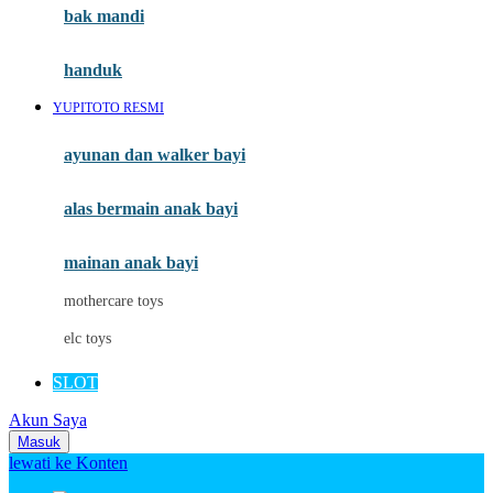
Moby
bak mandi
Momami
handuk
Mothercare
YUPITOTO RESMI
Mustela
ayunan dan walker bayi
My Buddy Tag
My K
alas bermain anak bayi
N
mainan anak bayi
Naif
mothercare toys
Nike
elc toys
Nordic Natural
SLOT
Nuby
Akun Saya
Nuna
Masuk
lewati ke Konten
O