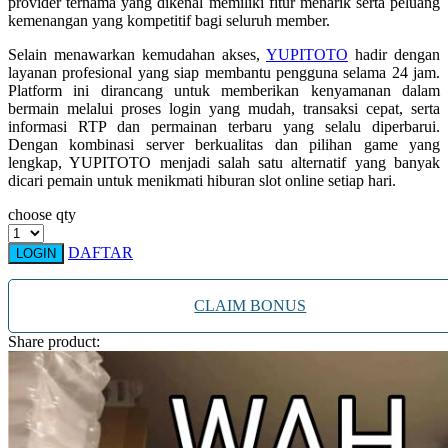
provider ternama yang dikenal memiliki fitur menarik serta peluang
Twistshake
kemenangan yang kompetitif bagi seluruh member.
TY Toys
Selain menawarkan kemudahan akses,
YUPITOTO
hadir dengan
layanan profesional yang siap membantu pengguna selama 24 jam.
U
Platform ini dirancang untuk memberikan kenyamanan dalam
bermain melalui proses login yang mudah, transaksi cepat, serta
informasi RTP dan permainan terbaru yang selalu diperbarui.
Dengan kombinasi server berkualitas dan pilihan game yang
lengkap, YUPITOTO menjadi salah satu alternatif yang banyak
V
dicari pemain untuk menikmati hiburan slot online setiap hari.
Veja
choose qty
Vitaflow
DAFTAR
LOGIN
Vtech
CLAIM BONUS
W
Share product:
Waterland
Wellness
X