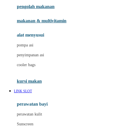
pengolah makanan
Joolz
Jujube
makanan & multivitamin
K
alat menyusui
Kiddycuts
pompa asi
Kumon
penyimpanan asi
L
cooler bags
Leapfrog
kursi makan
Leclerc
LINK SLOT
Lee Vierra
Lillebaby
perawatan bayi
Little Bird Told Me
perawatan kulit
Little Miss Janis
Sunscreen