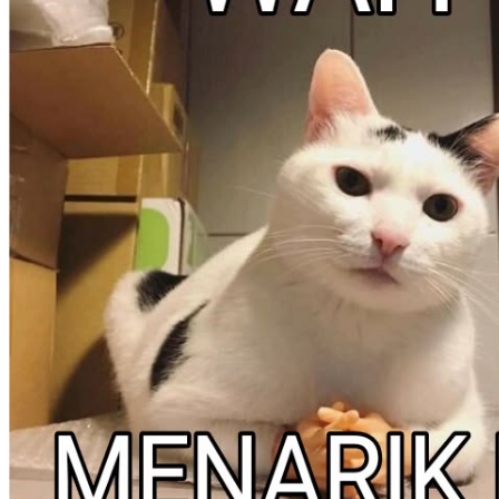
Xootz
Y
Yamatoya
Z
Zaxy
Zoggs
0-9
4Moms
59S