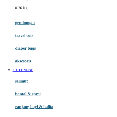
Felt So Sweet
0-36 Kg
Fisher Price
Flipper
gendongan
Friends Of Sally
travel cots
G
diaper bags
Gb
Geko
aksesoris
Graco
SLOT ONLINE
Gund
selimut
H
bantal & sprei
Habbie
Haenim
ranjang bayi & balita
Happy Horse