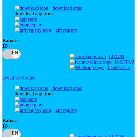
O
download apps
download app from:
Oh Ma Grain
Okiedog
gift registry
P
Bahasa
ID
Peachy
LOGIN
Phil & Ted's
DAFTAR
Contact Us
Philips Avent
lewati ke Konten
Pigeon
download apps
Playgro
download app from:
Poled Global
gift registry
Ponycycle
Bahasa
Puma
ID
Pureats
LOGIN