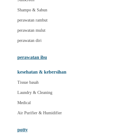
London Taxi
Shampo & Sabun
Love To Dream
perawatan rambut
perawatan mulut
M
perawatan diri
Magformers
Mama's Choice
perawatan ibu
Mamas&Papas
kesehatan & kebersihan
Mamaway
Tissue basah
Maxi Cosi
Laundry & Cleaning
Megabloks
Medical
Micro
Air Purifier & Humidifier
MiDeer
Mimi & Lula
potty
Mini Monkey