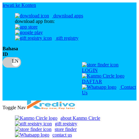
lewati ke Konten
download apps
download app from:
gift registry
Bahasa
ID
LOGIN
DAFTAR
Contact
Us
Toggle Nav
about Kanmo Circle
gift registry
store finder
contact us