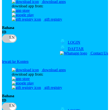
download apps
download app from:
Oh Ma Grain
Okiedog
gift registry
P
Bahasa
ID
Peachy
LOGIN
Phil & Ted's
DAFTAR
Philips Avent
Contact Us
Pigeon
lewati ke Konten
Playgro
download apps
download app from:
Poled Global
Ponycycle
gift registry
Puma
Bahasa
ID
Pureats