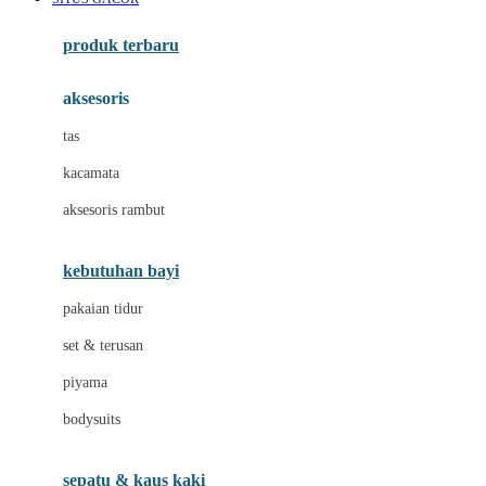
Azetabio
produk terbaru
B
aksesoris
Baabaasheepz
tas
Babiators
kacamata
Baby Dove
aksesoris rambut
Baby Jogger
Baby Rovega
kebutuhan bayi
Babybee
pakaian tidur
Banana Boat
set & terusan
Banz
piyama
Barbie
bodysuits
Beaba
Beauty Barn
sepatu & kaus kaki