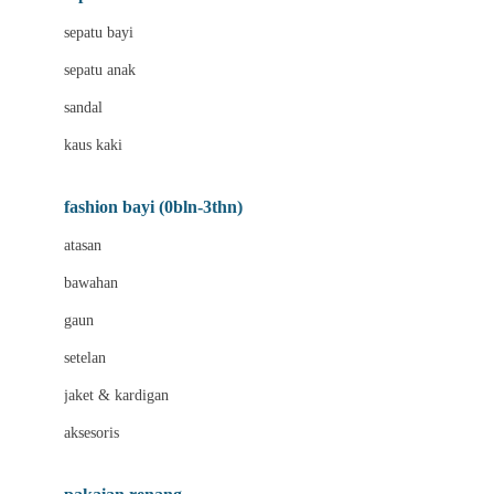
Bio Oil
sepatu bayi
Biolane
sepatu anak
Bite Fighters
sandal
Bizzi Growin
kaus kaki
Blackmores
fashion bayi (0bln-3thn)
Blooming Marvellous
atasan
Bonnels
bawahan
Bravado
gaun
Bruder
setelan
Brush Baby
jaket & kardigan
Buds Organics
aksesoris
Bugaboo
Buggygear