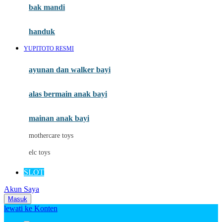
Moby
bak mandi
Momami
handuk
Mothercare
YUPITOTO RESMI
Mustela
ayunan dan walker bayi
My Buddy Tag
My K
alas bermain anak bayi
N
mainan anak bayi
Naif
mothercare toys
Nike
elc toys
Nordic Natural
SLOT
Nuby
Akun Saya
Nuna
Masuk
lewati ke Konten
O