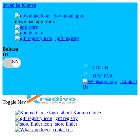
lewati ke Konten
download apps
download app from:
gift registry
Bahasa
ID
LOGIN
DAFTAR
Contact
Us
Toggle Nav
about Kanmo Circle
gift registry
store finder
contact us