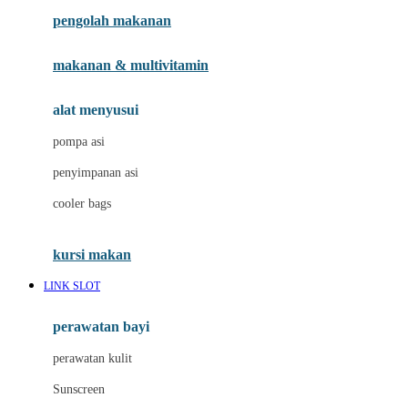
pengolah makanan
Joolz
Jujube
makanan & multivitamin
K
alat menyusui
Kiddycuts
pompa asi
Kumon
penyimpanan asi
L
cooler bags
Leapfrog
kursi makan
Leclerc
LINK SLOT
Lee Vierra
Lillebaby
perawatan bayi
Little Bird Told Me
perawatan kulit
Little Miss Janis
Sunscreen