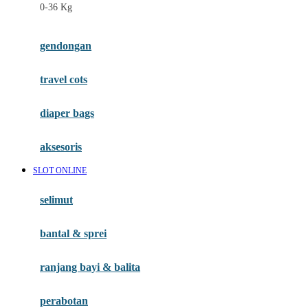
0-36 Kg
Fisher Price
Flipper
gendongan
Friends Of Sally
travel cots
G
diaper bags
Gb
Geko
aksesoris
Graco
SLOT ONLINE
Gund
selimut
H
bantal & sprei
Habbie
Haenim
ranjang bayi & balita
Happy Horse
perabotan