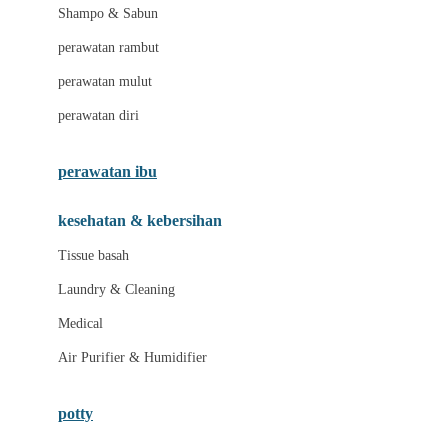
London Taxi
Shampo & Sabun
Love To Dream
perawatan rambut
perawatan mulut
M
perawatan diri
Magformers
Mama's Choice
perawatan ibu
Mamas&Papas
kesehatan & kebersihan
Mamaway
Tissue basah
Maxi Cosi
Laundry & Cleaning
Megabloks
Medical
Micro
Air Purifier & Humidifier
MiDeer
Mimi & Lula
potty
Mini Monkey