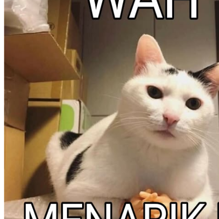
Xootz
Y
Yamatoya
Z
Zaxy
Zoggs
0-9
4Moms
59S