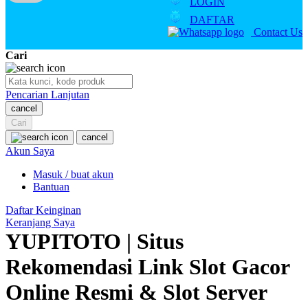
LOGIN
Q
DAFTAR
Contact Us
QV Baby
Cari
R
Real Shades
Pencarian Lanjutan
cancel
Red Castle
Cari
Ribbon Madness
cancel
Akun Saya
S
Masuk / buat akun
Bantuan
Sebamed
Daftar Keinginan
Silver Cross
Keranjang Saya
YUPITOTO | Situs
Simply Idea
Rekomendasi Link Slot Gacor
Skip Hop
Online Resmi & Slot Server
Spectra