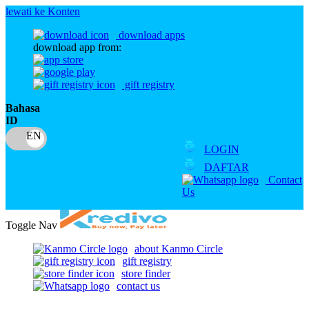
lewati ke Konten
download apps
download app from:
gift registry
Bahasa
ID
LOGIN
DAFTAR
Contact
Us
Toggle Nav
about Kanmo Circle
gift registry
store finder
contact us