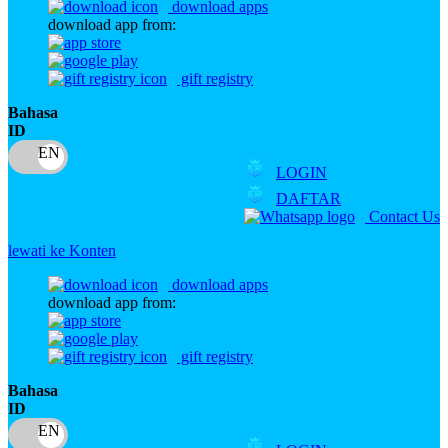
download apps
download app from:
Oh Ma Grain
Okiedog
gift registry
P
Bahasa
ID
Peachy
LOGIN
Phil & Ted's
DAFTAR
Philips Avent
Contact Us
Pigeon
lewati ke Konten
Playgro
download apps
download app from:
Poled Global
Ponycycle
gift registry
Puma
Bahasa
ID
Pureats