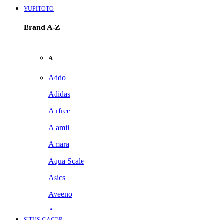
YUPITOTO
Brand A-Z
A
Addo
Adidas
Airfree
Alamii
Amara
Aqua Scale
Asics
Aveeno
Awan
SITUS GACOR