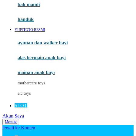
Moby
bak mandi
Momami
handuk
Mothercare
YUPITOTO RESMI
Mustela
ayunan dan walker bayi
My Buddy Tag
My K
alas bermain anak bayi
N
mainan anak bayi
Naif
mothercare toys
Nike
elc toys
Nordic Natural
SLOT
Nuby
Akun Saya
Nuna
Masuk
lewati ke Konten
O