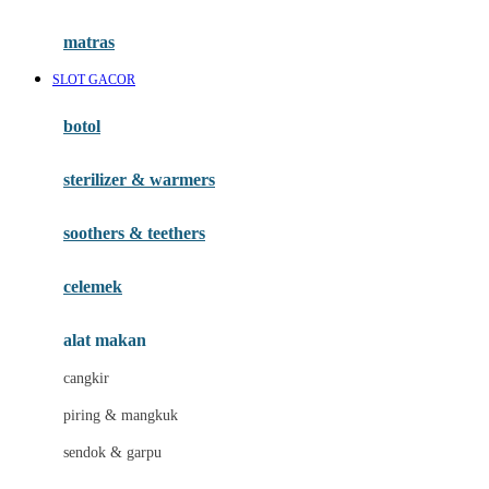
Happy Tummy
Hauck
matras
Havaianas
SLOT GACOR
Hegen
botol
Hot Wheels
sterilizer & warmers
Hybrid
soothers & teethers
I
Inlacta DHA
celemek
Interlac
alat makan
Ivenet
cangkir
J
piring & mangkuk
Jack N Jill
sendok & garpu
Joie