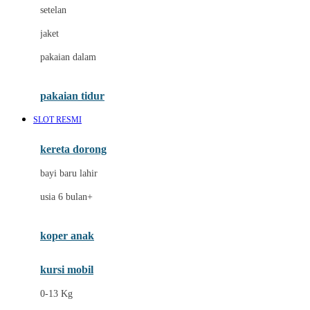
Dae Organics
setelan
Docare
jaket
Doona
pakaian dalam
Down To Earth
Drew
pakaian tidur
Dr. Brown's
SLOT RESMI
E
kereta dorong
ELC
bayi baru lahir
Ergobaby
usia 6 bulan+
Expert Care
koper anak
Ezyroller
kursi mobil
F
0-13 Kg
Felt So Sweet