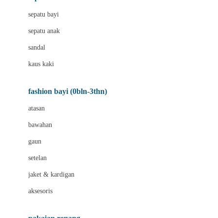
Bio Oil
sepatu bayi
Biolane
sepatu anak
Bite Fighters
sandal
Bizzi Growin
kaus kaki
Blackmores
fashion bayi (0bln-3thn)
Blooming Marvellous
atasan
Bonnels
bawahan
Bravado
gaun
Bruder
setelan
Brush Baby
jaket & kardigan
Buds Organics
aksesoris
Bugaboo
Buggygear