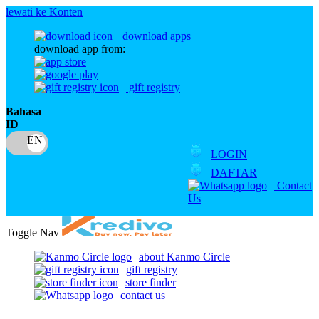
lewati ke Konten
download apps
download app from:
gift registry
Bahasa
ID
LOGIN
DAFTAR
Contact
Us
Toggle Nav
about Kanmo Circle
gift registry
store finder
contact us