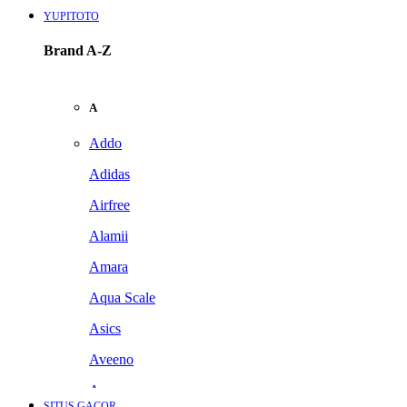
YUPITOTO
Brand A-Z
A
Addo
Adidas
Airfree
Alamii
Amara
Aqua Scale
Asics
Aveeno
Awan
SITUS GACOR