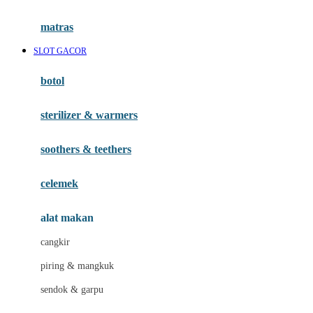
Happy Tummy
Hauck
matras
Havaianas
SLOT GACOR
Hegen
botol
Hot Wheels
sterilizer & warmers
Hybrid
soothers & teethers
I
Inlacta DHA
celemek
Interlac
alat makan
Ivenet
cangkir
J
piring & mangkuk
Jack N Jill
sendok & garpu
Joie