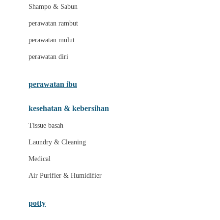
London Taxi
Shampo & Sabun
Love To Dream
perawatan rambut
perawatan mulut
M
perawatan diri
Magformers
Mama's Choice
perawatan ibu
Mamas&Papas
kesehatan & kebersihan
Mamaway
Tissue basah
Maxi Cosi
Laundry & Cleaning
Megabloks
Medical
Micro
Air Purifier & Humidifier
MiDeer
Mimi & Lula
potty
Mini Monkey