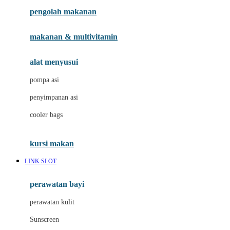
pengolah makanan
Joolz
Jujube
makanan & multivitamin
K
alat menyusui
Kiddycuts
pompa asi
Kumon
penyimpanan asi
L
cooler bags
Leapfrog
kursi makan
Leclerc
LINK SLOT
Lee Vierra
Lillebaby
perawatan bayi
Little Bird Told Me
perawatan kulit
Little Miss Janis
Sunscreen