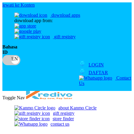
lewati ke Konten
download apps
download app from:
gift registry
Bahasa
ID
LOGIN
DAFTAR
Contact
Us
Toggle Nav
about Kanmo Circle
gift registry
store finder
contact us