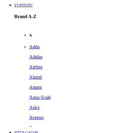
YUPITOTO
Brand A-Z
A
Addo
Adidas
Airfree
Alamii
Amara
Aqua Scale
Asics
Aveeno
Awan
SITUS GACOR