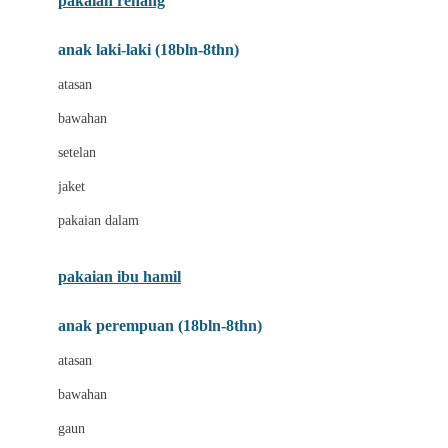
pakaian renang
Bumkins
anak laki-laki (18bln-8thn)
C
atasan
Cetaphil
bawahan
Chicco
setelan
Childlife
jaket
Clevamama
pakaian dalam
Cocolatte
Cottonseeds
pakaian ibu hamil
Cozy N Safe
anak perempuan (18bln-8thn)
Crane
atasan
Cybex
bawahan
D
gaun