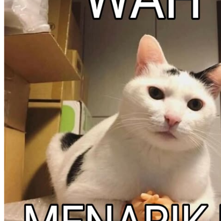
Xootz
Y
Yamatoya
Z
Zaxy
Zoggs
0-9
4Moms
59S