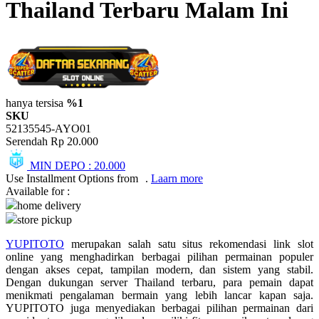
Squishmallows
Thailand Terbaru Malam Ini
Starbooks
Stick-O
Stokke
Sudocrem
hanya tersisa
%1
SKU
Sumimo
52135545-AYO01
Serendah
Rp 20.000
Sunnylife
MIN DEPO :
20.000
Sun-Staches
Use Installment Options from
.
Laarn more
Available for :
Swimava
home delivery
store pickup
T
YUPITOTO
merupakan salah satu situs rekomendasi link slot
Tommee Tippee
online yang menghadirkan berbagai pilihan permainan populer
dengan akses cepat, tampilan modern, dan sistem yang stabil.
Trunki
Dengan dukungan server Thailand terbaru, para pemain dapat
menikmati pengalaman bermain yang lebih lancar kapan saja.
Tutti Bambini
YUPITOTO juga menyediakan berbagai pilihan permainan dari