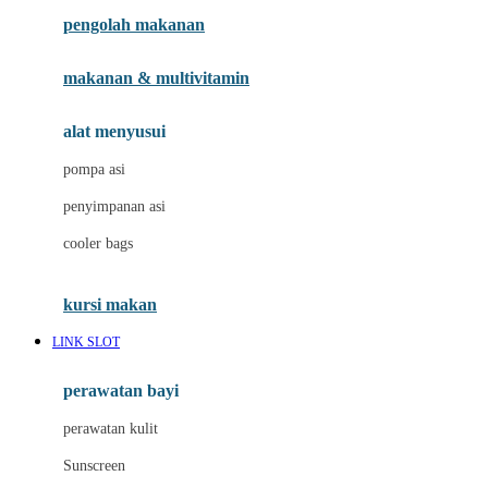
pengolah makanan
Joolz
Jujube
makanan & multivitamin
K
alat menyusui
Kiddycuts
pompa asi
Kumon
penyimpanan asi
L
cooler bags
Leapfrog
kursi makan
Leclerc
LINK SLOT
Lee Vierra
Lillebaby
perawatan bayi
Little Bird Told Me
perawatan kulit
Little Miss Janis
Sunscreen