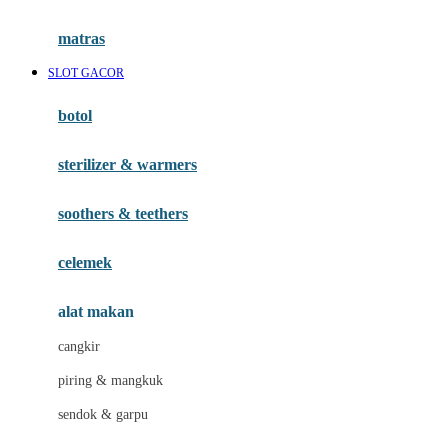
Happy Tummy
Hauck
matras
Havaianas
SLOT GACOR
Hegen
botol
Hot Wheels
sterilizer & warmers
Hybrid
soothers & teethers
I
Inlacta DHA
celemek
Interlac
alat makan
Ivenet
cangkir
J
piring & mangkuk
Jack N Jill
sendok & garpu
Joie