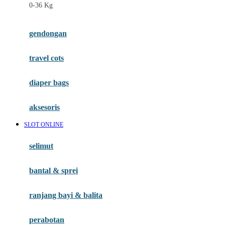
0-36 Kg
Fisher Price
Flipper
gendongan
Friends Of Sally
travel cots
G
diaper bags
Gb
Geko
aksesoris
Graco
SLOT ONLINE
Gund
selimut
H
bantal & sprei
Habbie
Haenim
ranjang bayi & balita
Happy Horse
perabotan