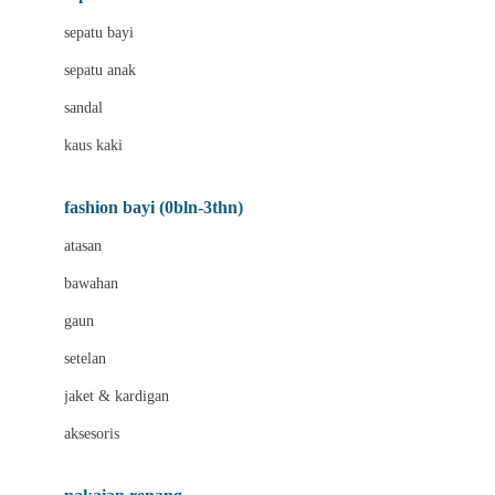
Bio Oil
sepatu bayi
Biolane
sepatu anak
Bite Fighters
sandal
Bizzi Growin
kaus kaki
Blackmores
fashion bayi (0bln-3thn)
Blooming Marvellous
atasan
Bonnels
bawahan
Bravado
gaun
Bruder
setelan
Brush Baby
jaket & kardigan
Buds Organics
aksesoris
Bugaboo
Buggygear