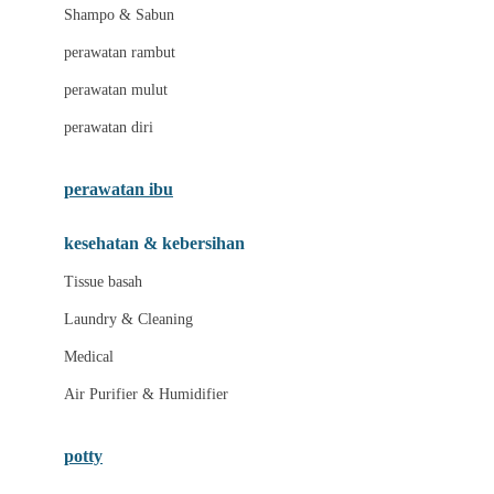
London Taxi
Shampo & Sabun
Love To Dream
perawatan rambut
perawatan mulut
M
perawatan diri
Magformers
Mama's Choice
perawatan ibu
Mamas&Papas
kesehatan & kebersihan
Mamaway
Tissue basah
Maxi Cosi
Laundry & Cleaning
Megabloks
Medical
Micro
Air Purifier & Humidifier
MiDeer
Mimi & Lula
potty
Mini Monkey