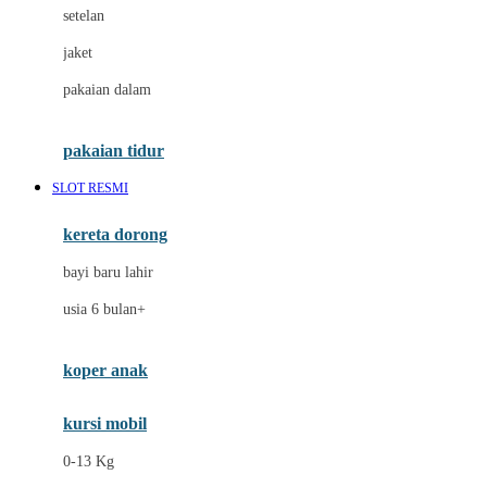
Dae Organics
setelan
Docare
jaket
Doona
pakaian dalam
Down To Earth
Drew
pakaian tidur
Dr. Brown's
SLOT RESMI
E
kereta dorong
ELC
bayi baru lahir
Ergobaby
usia 6 bulan+
Expert Care
koper anak
Ezyroller
kursi mobil
F
0-13 Kg
Felt So Sweet