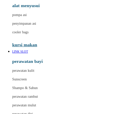
alat menyusui
pompa asi
penyimpanan asi
cooler bags
kursi makan
LINK SLOT
perawatan bayi
perawatan kulit
Sunscreen
Shampo & Sabun
perawatan rambut
perawatan mulut
perawatan diri