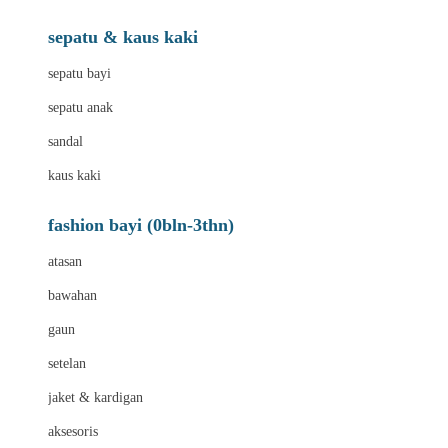
sepatu & kaus kaki
sepatu bayi
sepatu anak
sandal
kaus kaki
fashion bayi (0bln-3thn)
atasan
bawahan
gaun
setelan
jaket & kardigan
aksesoris