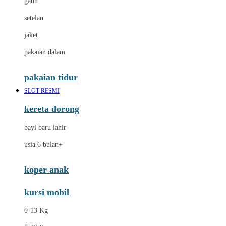
gaun
setelan
jaket
pakaian dalam
pakaian tidur
SLOT RESMI
kereta dorong
bayi baru lahir
usia 6 bulan+
koper anak
kursi mobil
0-13 Kg