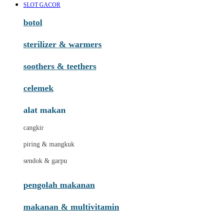
SLOT GACOR
botol
sterilizer & warmers
soothers & teethers
celemek
alat makan
cangkir
piring & mangkuk
sendok & garpu
pengolah makanan
makanan & multivitamin