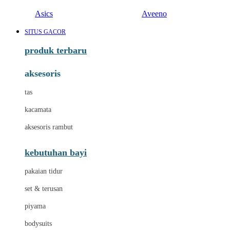
Asics
Aveeno
SITUS GACOR
produk terbaru
aksesoris
tas
kacamata
aksesoris rambut
kebutuhan bayi
pakaian tidur
set & terusan
piyama
bodysuits