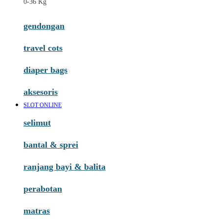
0-36 Kg
gendongan
travel cots
diaper bags
aksesoris
SLOT ONLINE
selimut
bantal & sprei
ranjang bayi & balita
perabotan
matras