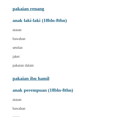
pakaian renang
anak laki-laki (18bln-8thn)
atasan
bawahan
setelan
jaket
pakaian dalam
pakaian ibu hamil
anak perempuan (18bln-8thn)
atasan
bawahan