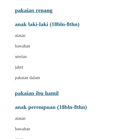
pakaian renang
anak laki-laki (18bln-8thn)
atasan
bawahan
setelan
jaket
pakaian dalam
pakaian ibu hamil
anak perempuan (18bln-8thn)
atasan
bawahan