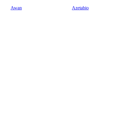
Awan
Azetabio