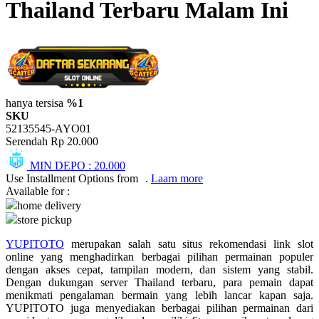
Squishmallows
Thailand Terbaru Malam Ini
Starbooks
Stick-O
Stokke
Sudocrem
hanya tersisa
%1
SKU
Sumimo
52135545-AYO01
Serendah
Rp 20.000
Sunnylife
MIN DEPO :
20.000
Sun-Staches
Use Installment Options from
.
Laarn more
Available for :
Swimava
home delivery
store pickup
T
YUPITOTO
merupakan salah satu situs rekomendasi link slot
Tommee Tippee
online yang menghadirkan berbagai pilihan permainan populer
dengan akses cepat, tampilan modern, dan sistem yang stabil.
Trunki
Dengan dukungan server Thailand terbaru, para pemain dapat
menikmati pengalaman bermain yang lebih lancar kapan saja.
Tutti Bambini
YUPITOTO juga menyediakan berbagai pilihan permainan dari