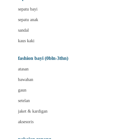
Bio Oil
sepatu bayi
Biolane
sepatu anak
Bite Fighters
sandal
Bizzi Growin
kaus kaki
Blackmores
fashion bayi (0bln-3thn)
Blooming Marvellous
atasan
Bonnels
bawahan
Bravado
gaun
Bruder
setelan
Brush Baby
jaket & kardigan
Buds Organics
aksesoris
Bugaboo
Buggygear