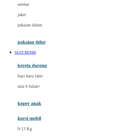
Dae Organics
setelan
Docare
jaket
Doona
pakaian dalam
Down To Earth
Drew
pakaian tidur
Dr. Brown's
SLOT RESMI
E
kereta dorong
ELC
bayi baru lahir
Ergobaby
usia 6 bulan+
Expert Care
koper anak
Ezyroller
kursi mobil
F
0-13 Kg
Felt So Sweet