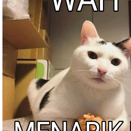
Xootz
Y
Yamatoya
Z
Zaxy
Zoggs
0-9
4Moms
59S