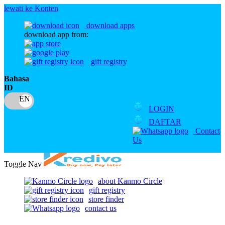
lewati ke Konten
download apps
download app from:
gift registry
Bahasa
ID
LOGIN
DAFTAR
Contact
Us
Toggle Nav
about Kanmo Circle
gift registry
store finder
contact us