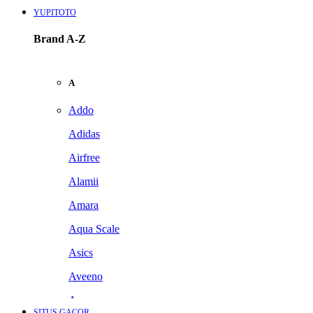
YUPITOTO
Brand A-Z
A
Addo
Adidas
Airfree
Alamii
Amara
Aqua Scale
Asics
Aveeno
Awan
SITUS GACOR