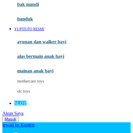
Moby
bak mandi
Momami
handuk
Mothercare
YUPITOTO RESMI
Mustela
ayunan dan walker bayi
My Buddy Tag
My K
alas bermain anak bayi
N
mainan anak bayi
Naif
mothercare toys
Nike
elc toys
Nordic Natural
SLOT
Nuby
Akun Saya
Nuna
Masuk
lewati ke Konten
O