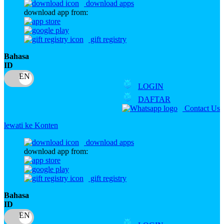
download apps
download app from:
Oh Ma Grain
Okiedog
gift registry
P
Bahasa
ID
Peachy
LOGIN
Phil & Ted's
DAFTAR
Philips Avent
Contact Us
Pigeon
lewati ke Konten
Playgro
download apps
download app from:
Poled Global
Ponycycle
gift registry
Puma
Bahasa
ID
Pureats