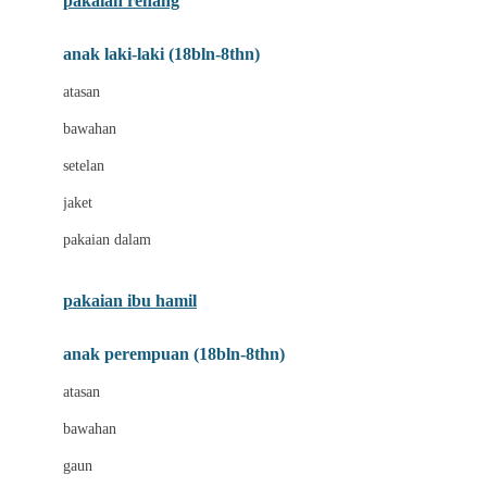
pakaian renang
Bumkins
anak laki-laki (18bln-8thn)
C
atasan
Cetaphil
bawahan
Chicco
setelan
Childlife
jaket
Clevamama
pakaian dalam
Cocolatte
Cottonseeds
pakaian ibu hamil
Cozy N Safe
anak perempuan (18bln-8thn)
Crane
atasan
Cybex
bawahan
D
gaun