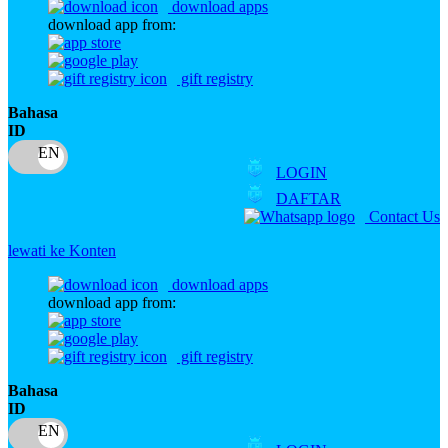
download apps
download app from:
Oh Ma Grain
Okiedog
gift registry
P
Bahasa
ID
Peachy
LOGIN
Phil & Ted's
DAFTAR
Philips Avent
Contact Us
Pigeon
lewati ke Konten
Playgro
download apps
download app from:
Poled Global
Ponycycle
gift registry
Puma
Bahasa
ID
Pureats