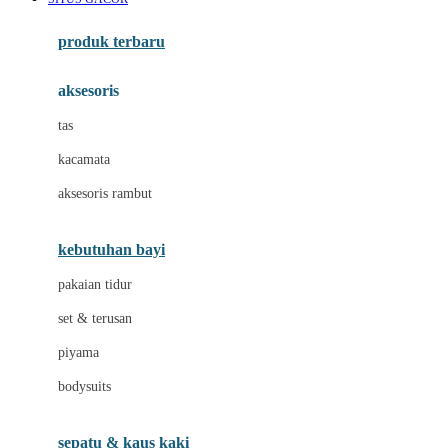
Azetabio
produk terbaru
B
aksesoris
Baabaasheepz
tas
Babiators
kacamata
Baby Dove
aksesoris rambut
Baby Jogger
Baby Rovega
kebutuhan bayi
Babybee
pakaian tidur
Banana Boat
set & terusan
Banz
piyama
Barbie
bodysuits
Beaba
Beauty Barn
sepatu & kaus kaki