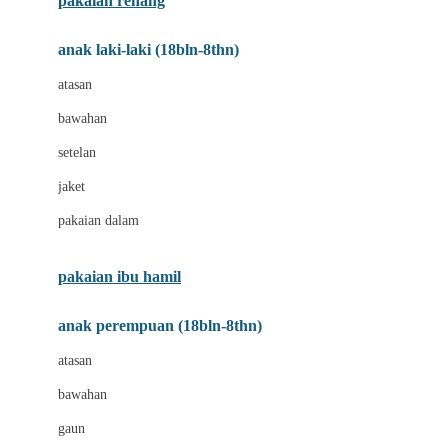
pakaian renang
Bumkins
anak laki-laki (18bln-8thn)
C
atasan
Cetaphil
bawahan
Chicco
setelan
Childlife
jaket
Clevamama
pakaian dalam
Cocolatte
Cottonseeds
pakaian ibu hamil
Cozy N Safe
anak perempuan (18bln-8thn)
Crane
atasan
Cybex
bawahan
D
gaun