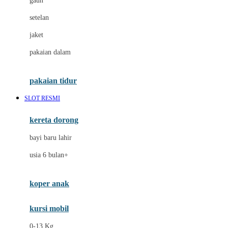
gaun
Dae Organics
setelan
Docare
jaket
Doona
pakaian dalam
Down To Earth
Drew
pakaian tidur
Dr. Brown's
SLOT RESMI
E
kereta dorong
ELC
bayi baru lahir
Ergobaby
usia 6 bulan+
Expert Care
koper anak
Ezyroller
kursi mobil
F
0-13 Kg