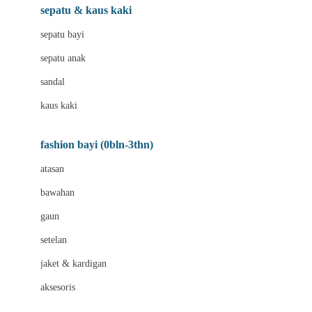
Beauty Barn
sepatu & kaus kaki
Bio Oil
sepatu bayi
Biolane
sepatu anak
Bite Fighters
sandal
Bizzi Growin
kaus kaki
Blackmores
fashion bayi (0bln-3thn)
Blooming Marvellous
atasan
Bonnels
bawahan
Bravado
gaun
Bruder
setelan
Brush Baby
jaket & kardigan
Buds Organics
aksesoris
Bugaboo