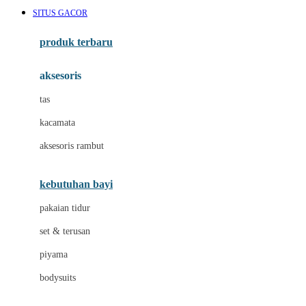
Awan
SITUS GACOR
Azetabio
produk terbaru
B
aksesoris
Baabaasheepz
tas
Babiators
kacamata
Baby Dove
aksesoris rambut
Baby Jogger
Baby Rovega
kebutuhan bayi
Babybee
pakaian tidur
Banana Boat
set & terusan
Banz
piyama
Barbie
bodysuits
Beaba