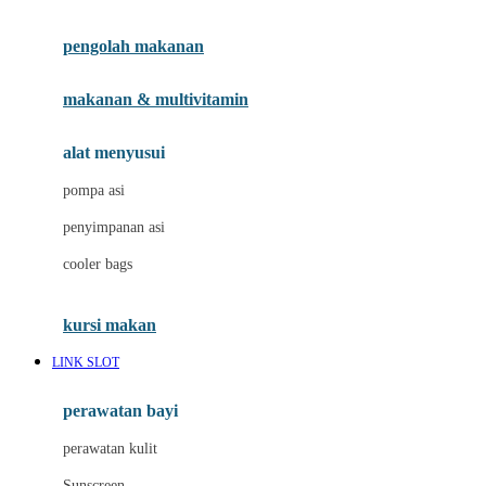
Joie
pengolah makanan
Joolz
Jujube
makanan & multivitamin
K
alat menyusui
Kiddycuts
pompa asi
Kumon
penyimpanan asi
L
cooler bags
Leapfrog
kursi makan
Leclerc
LINK SLOT
Lee Vierra
Lillebaby
perawatan bayi
Little Bird Told Me
perawatan kulit
Little Miss Janis
Sunscreen