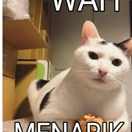
Xootz
Y
Yamatoya
Z
Zaxy
Zoggs
0-9
4Moms
59S