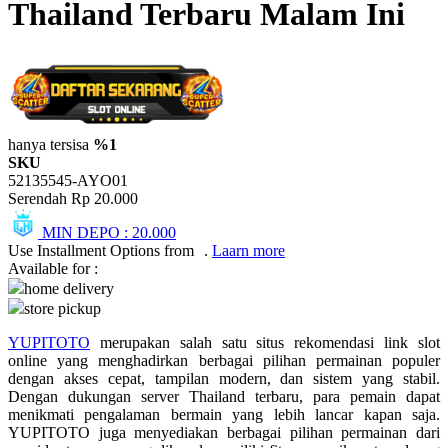
Squishmallows
Thailand Terbaru Malam Ini
Starbooks
Stick-O
Stokke
Sudocrem
hanya tersisa
%1
SKU
Sumimo
52135545-AYO01
Serendah
Rp 20.000
Sunnylife
MIN DEPO :
20.000
Sun-Staches
Use Installment Options from
.
Laarn more
Available for :
Swimava
home delivery
store pickup
T
YUPITOTO
merupakan salah satu situs rekomendasi link slot
Tommee Tippee
online yang menghadirkan berbagai pilihan permainan populer
dengan akses cepat, tampilan modern, dan sistem yang stabil.
Trunki
Dengan dukungan server Thailand terbaru, para pemain dapat
menikmati pengalaman bermain yang lebih lancar kapan saja.
Tutti Bambini
YUPITOTO juga menyediakan berbagai pilihan permainan dari