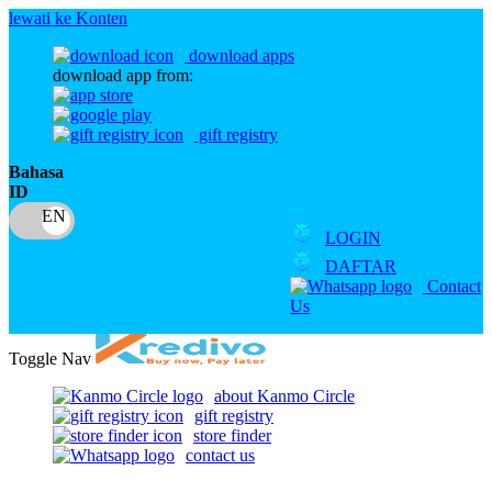
lewati ke Konten
download apps
download app from:
gift registry
Bahasa
ID
LOGIN
DAFTAR
Contact
Us
Toggle Nav
about Kanmo Circle
gift registry
store finder
contact us