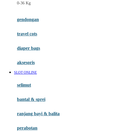
0-36 Kg
Fisher Price
Flipper
gendongan
Friends Of Sally
travel cots
G
diaper bags
Gb
Geko
aksesoris
Graco
SLOT ONLINE
Gund
selimut
H
bantal & sprei
Habbie
Haenim
ranjang bayi & balita
Happy Horse
perabotan