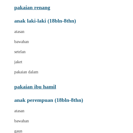
pakaian renang
anak laki-laki (18bln-8thn)
atasan
bawahan
setelan
jaket
pakaian dalam
pakaian ibu hamil
anak perempuan (18bln-8thn)
atasan
bawahan
gaun