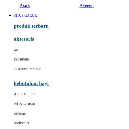
Asics
Aveeno
SITUS GACOR
produk terbaru
aksesoris
tas
kacamata
aksesoris rambut
kebutuhan bayi
pakaian tidur
set & terusan
piyama
bodysuits