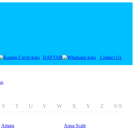
DAFTAR
Contact Us
us
S
T
U
V
W
X
Y
Z
0-9
Amara
Aqua Scale