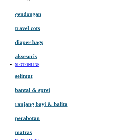
gendongan
travel cots
diaper bags
aksesoris
SLOT ONLINE
selimut
bantal & sprei
ranjang bayi & balita
perabotan
matras