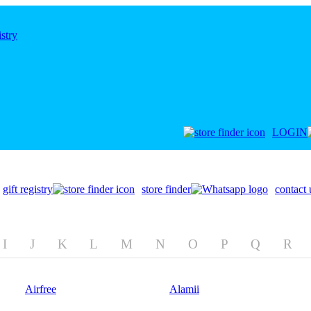
istry
LOGIN
gift registry
store finder
contact 
I
J
K
L
M
N
O
P
Q
R
Airfree
Alamii