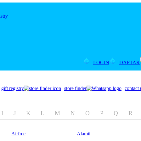
istry
LOGIN
DAFTAR
gift registry
store finder
contact 
I
J
K
L
M
N
O
P
Q
R
Airfree
Alamii