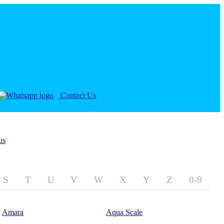
Contact Us
us
S
T
U
V
W
X
Y
Z
0-9
Amara
Aqua Scale