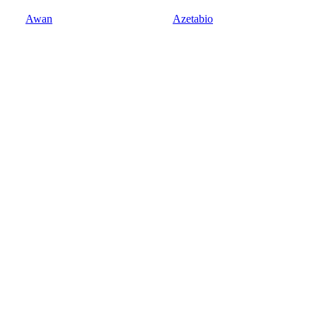
Awan
Azetabio