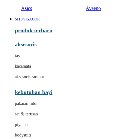
Asics
Aveeno
SITUS GACOR
produk terbaru
aksesoris
tas
kacamata
aksesoris rambut
kebutuhan bayi
pakaian tidur
set & terusan
piyama
bodysuits