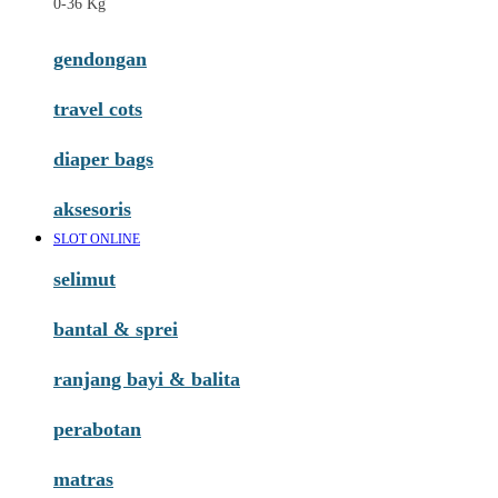
0-36 Kg
gendongan
travel cots
diaper bags
aksesoris
SLOT ONLINE
selimut
bantal & sprei
ranjang bayi & balita
perabotan
matras