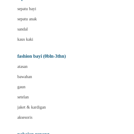
Bio Oil
sepatu bayi
Biolane
sepatu anak
Bite Fighters
sandal
Bizzi Growin
kaus kaki
Blackmores
fashion bayi (0bln-3thn)
Blooming Marvellous
atasan
Bonnels
bawahan
Bravado
gaun
Bruder
setelan
Brush Baby
jaket & kardigan
Buds Organics
aksesoris
Bugaboo
Buggygear