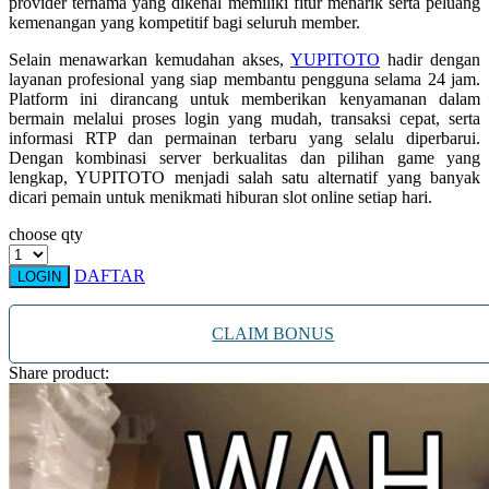
provider ternama yang dikenal memiliki fitur menarik serta peluang
Twistshake
kemenangan yang kompetitif bagi seluruh member.
TY Toys
Selain menawarkan kemudahan akses,
YUPITOTO
hadir dengan
layanan profesional yang siap membantu pengguna selama 24 jam.
U
Platform ini dirancang untuk memberikan kenyamanan dalam
bermain melalui proses login yang mudah, transaksi cepat, serta
informasi RTP dan permainan terbaru yang selalu diperbarui.
Dengan kombinasi server berkualitas dan pilihan game yang
lengkap, YUPITOTO menjadi salah satu alternatif yang banyak
V
dicari pemain untuk menikmati hiburan slot online setiap hari.
Veja
choose qty
Vitaflow
DAFTAR
LOGIN
Vtech
CLAIM BONUS
W
Share product:
Waterland
Wellness
X