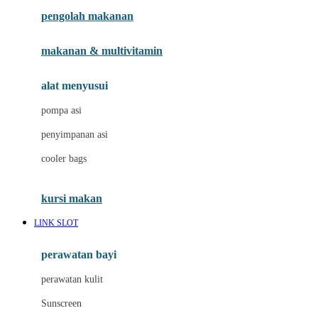
pengolah makanan
Joolz
Jujube
makanan & multivitamin
K
alat menyusui
Kiddycuts
pompa asi
Kumon
penyimpanan asi
L
cooler bags
Leapfrog
kursi makan
Leclerc
LINK SLOT
Lee Vierra
Lillebaby
perawatan bayi
Little Bird Told Me
perawatan kulit
Little Miss Janis
Sunscreen