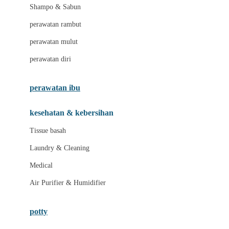
London Taxi
Shampo & Sabun
Love To Dream
perawatan rambut
perawatan mulut
M
perawatan diri
Magformers
Mama's Choice
perawatan ibu
Mamas&Papas
kesehatan & kebersihan
Mamaway
Tissue basah
Maxi Cosi
Laundry & Cleaning
Megabloks
Medical
Micro
Air Purifier & Humidifier
MiDeer
Mimi & Lula
potty
Mini Monkey