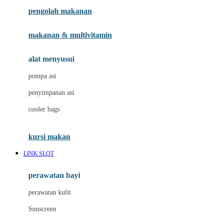
pengolah makanan
Joolz
Jujube
makanan & multivitamin
K
alat menyusui
Kiddycuts
pompa asi
Kumon
penyimpanan asi
L
cooler bags
Leapfrog
kursi makan
Leclerc
LINK SLOT
Lee Vierra
Lillebaby
perawatan bayi
Little Bird Told Me
perawatan kulit
Little Miss Janis
Sunscreen