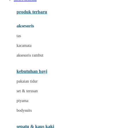
Azetabio
produk terbaru
B
aksesoris
Baabaasheepz
tas
Babiators
kacamata
Baby Dove
aksesoris rambut
Baby Jogger
Baby Rovega
kebutuhan bayi
Babybee
pakaian tidur
Banana Boat
set & terusan
Banz
piyama
Barbie
bodysuits
Beaba
Beauty Barn
sepatu & kaus kaki