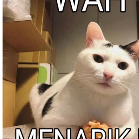
Xootz
Y
Yamatoya
Z
Zaxy
Zoggs
0-9
4Moms
59S