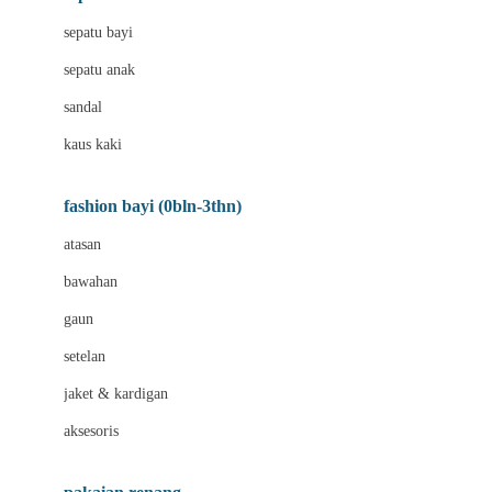
Bio Oil
sepatu bayi
Biolane
sepatu anak
Bite Fighters
sandal
Bizzi Growin
kaus kaki
Blackmores
fashion bayi (0bln-3thn)
Blooming Marvellous
atasan
Bonnels
bawahan
Bravado
gaun
Bruder
setelan
Brush Baby
jaket & kardigan
Buds Organics
aksesoris
Bugaboo
Buggygear