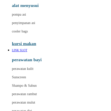
alat menyusui
pompa asi
penyimpanan asi
cooler bags
kursi makan
LINK SLOT
perawatan bayi
perawatan kulit
Sunscreen
Shampo & Sabun
perawatan rambut
perawatan mulut
perawatan diri