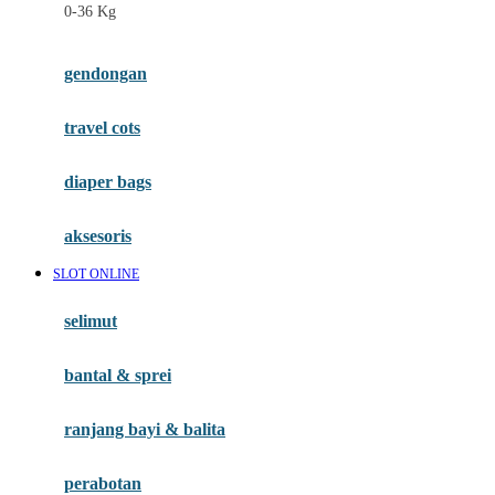
0-36 Kg
Fisher Price
Flipper
gendongan
Friends Of Sally
travel cots
G
diaper bags
Gb
Geko
aksesoris
Graco
SLOT ONLINE
Gund
selimut
H
bantal & sprei
Habbie
Haenim
ranjang bayi & balita
Happy Horse
perabotan