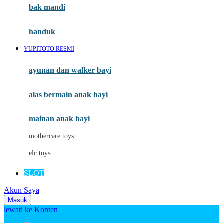
Moby
bak mandi
Momami
handuk
Mothercare
YUPITOTO RESMI
Mustela
ayunan dan walker bayi
My Buddy Tag
My K
alas bermain anak bayi
N
mainan anak bayi
Naif
mothercare toys
Nike
elc toys
Nordic Natural
SLOT
Nuby
Akun Saya
Nuna
Masuk
lewati ke Konten
O