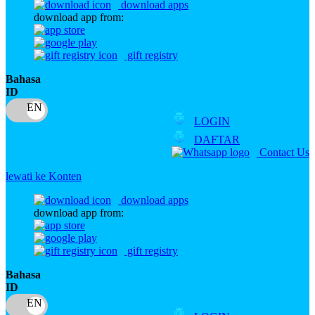
download apps
download app from:
Oh Ma Grain
Okiedog
gift registry
P
Bahasa
ID
Peachy
LOGIN
Phil & Ted's
DAFTAR
Philips Avent
Contact Us
Pigeon
lewati ke Konten
Playgro
download apps
download app from:
Poled Global
Ponycycle
gift registry
Puma
Bahasa
ID
Pureats