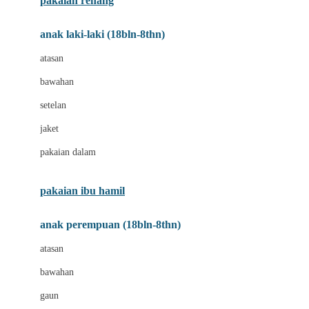
pakaian renang
Bumkins
anak laki-laki (18bln-8thn)
C
atasan
Cetaphil
bawahan
Chicco
setelan
Childlife
jaket
Clevamama
pakaian dalam
Cocolatte
Cottonseeds
pakaian ibu hamil
Cozy N Safe
anak perempuan (18bln-8thn)
Crane
atasan
Cybex
bawahan
D
gaun