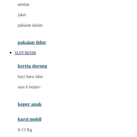
Dae Organics
setelan
Docare
jaket
Doona
pakaian dalam
Down To Earth
Drew
pakaian tidur
Dr. Brown's
SLOT RESMI
E
kereta dorong
ELC
bayi baru lahir
Ergobaby
usia 6 bulan+
Expert Care
koper anak
Ezyroller
kursi mobil
F
0-13 Kg
Felt So Sweet