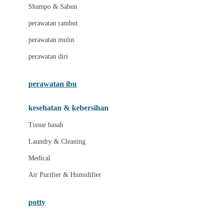
London Taxi
Shampo & Sabun
Love To Dream
perawatan rambut
perawatan mulut
M
perawatan diri
Magformers
Mama's Choice
perawatan ibu
Mamas&Papas
kesehatan & kebersihan
Mamaway
Tissue basah
Maxi Cosi
Laundry & Cleaning
Megabloks
Medical
Micro
Air Purifier & Humidifier
MiDeer
Mimi & Lula
potty
Mini Monkey