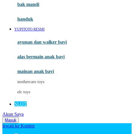
Moby
bak mandi
Momami
handuk
Mothercare
YUPITOTO RESMI
Mustela
ayunan dan walker bayi
My Buddy Tag
My K
alas bermain anak bayi
N
mainan anak bayi
Naif
mothercare toys
Nike
elc toys
Nordic Natural
SLOT
Nuby
Akun Saya
Nuna
Masuk
lewati ke Konten
O