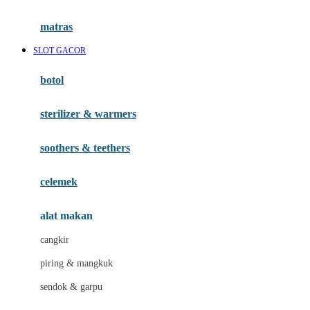
Happy Tummy
Hauck
matras
Havaianas
SLOT GACOR
Hegen
botol
Hot Wheels
sterilizer & warmers
Hybrid
soothers & teethers
I
Inlacta DHA
celemek
Interlac
alat makan
Ivenet
cangkir
J
piring & mangkuk
Jack N Jill
sendok & garpu
Joie