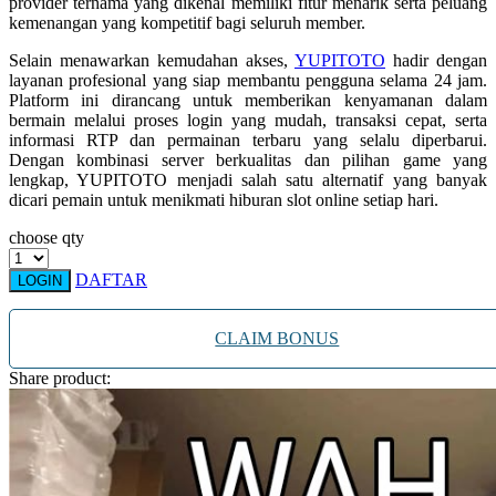
provider ternama yang dikenal memiliki fitur menarik serta peluang
Twistshake
kemenangan yang kompetitif bagi seluruh member.
TY Toys
Selain menawarkan kemudahan akses,
YUPITOTO
hadir dengan
layanan profesional yang siap membantu pengguna selama 24 jam.
U
Platform ini dirancang untuk memberikan kenyamanan dalam
bermain melalui proses login yang mudah, transaksi cepat, serta
informasi RTP dan permainan terbaru yang selalu diperbarui.
Dengan kombinasi server berkualitas dan pilihan game yang
lengkap, YUPITOTO menjadi salah satu alternatif yang banyak
V
dicari pemain untuk menikmati hiburan slot online setiap hari.
Veja
choose qty
Vitaflow
DAFTAR
LOGIN
Vtech
CLAIM BONUS
W
Share product:
Waterland
Wellness
X