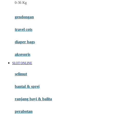
0-36 Kg
Fisher Price
Flipper
gendongan
Friends Of Sally
travel cots
G
diaper bags
Gb
Geko
aksesoris
Graco
SLOT ONLINE
Gund
selimut
H
bantal & sprei
Habbie
Haenim
ranjang bayi & balita
Happy Horse
perabotan