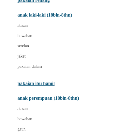
pakaian renang
Bumkins
anak laki-laki (18bln-8thn)
C
atasan
Cetaphil
bawahan
Chicco
setelan
Childlife
jaket
Clevamama
pakaian dalam
Cocolatte
Cottonseeds
pakaian ibu hamil
Cozy N Safe
anak perempuan (18bln-8thn)
Crane
atasan
Cybex
bawahan
D
gaun