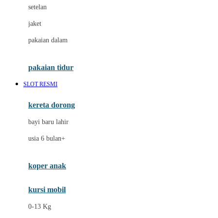
Dae Organics
setelan
Docare
jaket
Doona
pakaian dalam
Down To Earth
Drew
pakaian tidur
Dr. Brown's
SLOT RESMI
E
kereta dorong
ELC
bayi baru lahir
Ergobaby
usia 6 bulan+
Expert Care
koper anak
Ezyroller
kursi mobil
F
0-13 Kg
Felt So Sweet