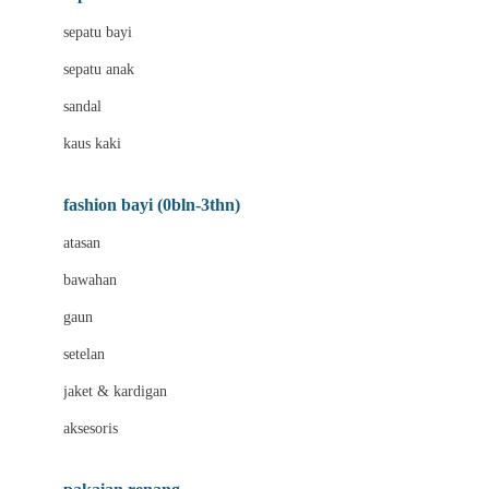
Bio Oil
sepatu bayi
Biolane
sepatu anak
Bite Fighters
sandal
Bizzi Growin
kaus kaki
Blackmores
fashion bayi (0bln-3thn)
Blooming Marvellous
atasan
Bonnels
bawahan
Bravado
gaun
Bruder
setelan
Brush Baby
jaket & kardigan
Buds Organics
aksesoris
Bugaboo
Buggygear