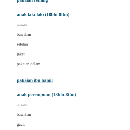
pakaian renang
Bumkins
anak laki-laki (18bln-8thn)
C
atasan
Cetaphil
bawahan
Chicco
setelan
Childlife
jaket
Clevamama
pakaian dalam
Cocolatte
Cottonseeds
pakaian ibu hamil
Cozy N Safe
anak perempuan (18bln-8thn)
Crane
atasan
Cybex
bawahan
D
gaun