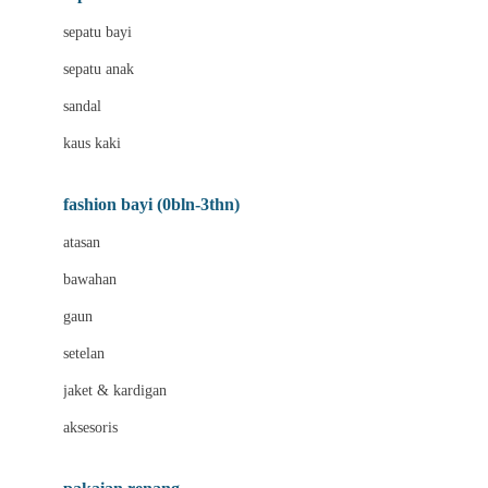
Bio Oil
sepatu bayi
Biolane
sepatu anak
Bite Fighters
sandal
Bizzi Growin
kaus kaki
Blackmores
fashion bayi (0bln-3thn)
Blooming Marvellous
atasan
Bonnels
bawahan
Bravado
gaun
Bruder
setelan
Brush Baby
jaket & kardigan
Buds Organics
aksesoris
Bugaboo
Buggygear