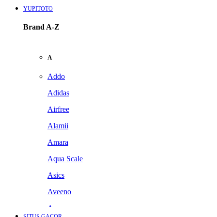
YUPITOTO
Brand A-Z
A
Addo
Adidas
Airfree
Alamii
Amara
Aqua Scale
Asics
Aveeno
Awan
SITUS GACOR