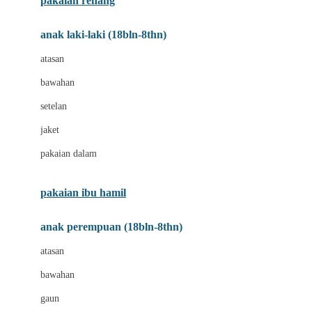
pakaian renang
Bumkins
anak laki-laki (18bln-8thn)
C
atasan
Cetaphil
bawahan
Chicco
setelan
Childlife
jaket
Clevamama
pakaian dalam
Cocolatte
Cottonseeds
pakaian ibu hamil
Cozy N Safe
anak perempuan (18bln-8thn)
Crane
atasan
Cybex
bawahan
D
gaun