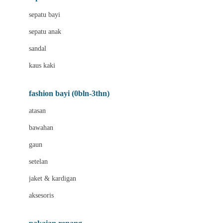
Bio Oil
sepatu bayi
Biolane
sepatu anak
Bite Fighters
sandal
Bizzi Growin
kaus kaki
Blackmores
fashion bayi (0bln-3thn)
Blooming Marvellous
atasan
Bonnels
bawahan
Bravado
gaun
Bruder
setelan
Brush Baby
jaket & kardigan
Buds Organics
aksesoris
Bugaboo
Buggygear