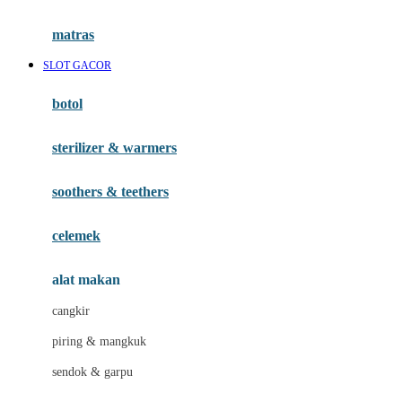
Happy Tummy
Hauck
matras
Havaianas
SLOT GACOR
Hegen
botol
Hot Wheels
sterilizer & warmers
Hybrid
soothers & teethers
I
Inlacta DHA
celemek
Interlac
alat makan
Ivenet
cangkir
J
piring & mangkuk
Jack N Jill
sendok & garpu
Joie