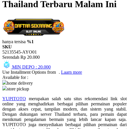
Squishmallows
Thailand Terbaru Malam Ini
Starbooks
Stick-O
Stokke
Sudocrem
hanya tersisa
%1
SKU
Sumimo
52135545-AYO01
Serendah
Rp 20.000
Sunnylife
MIN DEPO :
20.000
Sun-Staches
Use Installment Options from
.
Laarn more
Available for :
Swimava
home delivery
store pickup
T
YUPITOTO
merupakan salah satu situs rekomendasi link slot
Tommee Tippee
online yang menghadirkan berbagai pilihan permainan populer
dengan akses cepat, tampilan modern, dan sistem yang stabil.
Trunki
Dengan dukungan server Thailand terbaru, para pemain dapat
menikmati pengalaman bermain yang lebih lancar kapan saja.
Tutti Bambini
YUPITOTO juga menyediakan berbagai pilihan permainan dari