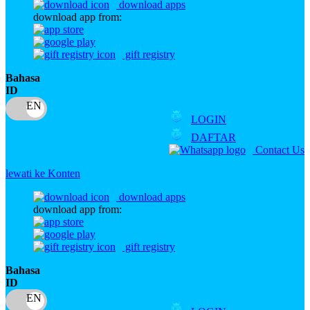
download apps
download app from:
Oh Ma Grain
Okiedog
gift registry
P
Bahasa
ID
Peachy
LOGIN
Phil & Ted's
DAFTAR
Philips Avent
Contact Us
Pigeon
lewati ke Konten
Playgro
download apps
download app from:
Poled Global
Ponycycle
gift registry
Puma
Bahasa
ID
Pureats