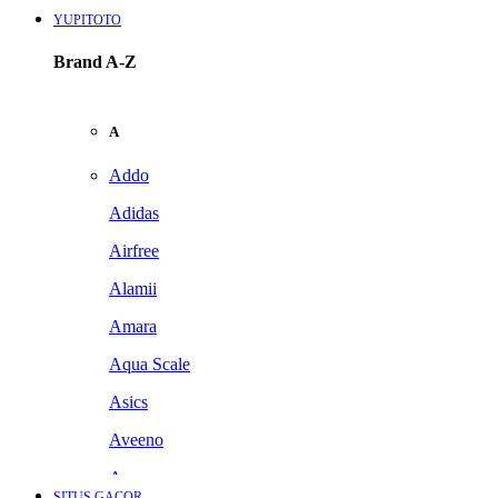
YUPITOTO
Brand A-Z
A
Addo
Adidas
Airfree
Alamii
Amara
Aqua Scale
Asics
Aveeno
Awan
SITUS GACOR