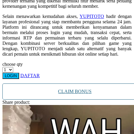
provider ternama yang dikenal memiliki fitur menarik serta peluang
Twistshake
kemenangan yang kompetitif bagi seluruh member.
TY Toys
Selain menawarkan kemudahan akses,
YUPITOTO
hadir dengan
layanan profesional yang siap membantu pengguna selama 24 jam.
U
Platform ini dirancang untuk memberikan kenyamanan dalam
bermain melalui proses login yang mudah, transaksi cepat, serta
informasi RTP dan permainan terbaru yang selalu diperbarui.
Dengan kombinasi server berkualitas dan pilihan game yang
lengkap, YUPITOTO menjadi salah satu alternatif yang banyak
V
dicari pemain untuk menikmati hiburan slot online setiap hari.
Veja
choose qty
Vitaflow
DAFTAR
LOGIN
Vtech
CLAIM BONUS
W
Share product:
Waterland
Wellness
X