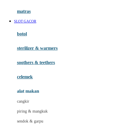
Happy Tummy
Hauck
matras
Havaianas
SLOT GACOR
Hegen
botol
Hot Wheels
sterilizer & warmers
Hybrid
soothers & teethers
I
Inlacta DHA
celemek
Interlac
alat makan
Ivenet
cangkir
J
piring & mangkuk
Jack N Jill
sendok & garpu
Joie