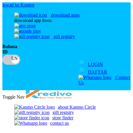
lewati ke Konten
download apps
download app from:
gift registry
Bahasa
ID
LOGIN
DAFTAR
Contact
Us
Toggle Nav
about Kanmo Circle
gift registry
store finder
contact us