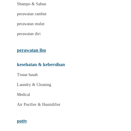
London Taxi
Shampo & Sabun
Love To Dream
perawatan rambut
perawatan mulut
M
perawatan diri
Magformers
Mama's Choice
perawatan ibu
Mamas&Papas
kesehatan & kebersihan
Mamaway
Tissue basah
Maxi Cosi
Laundry & Cleaning
Megabloks
Medical
Micro
Air Purifier & Humidifier
MiDeer
Mimi & Lula
potty
Mini Monkey