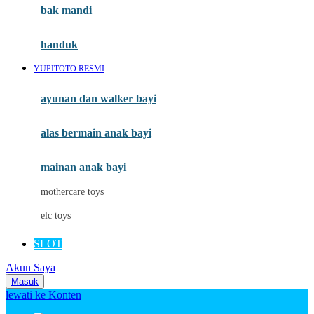
Moby
bak mandi
Momami
handuk
Mothercare
YUPITOTO RESMI
Mustela
ayunan dan walker bayi
My Buddy Tag
My K
alas bermain anak bayi
N
mainan anak bayi
Naif
mothercare toys
Nike
elc toys
Nordic Natural
SLOT
Nuby
Akun Saya
Nuna
Masuk
lewati ke Konten
O