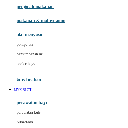
pengolah makanan
Joolz
Jujube
makanan & multivitamin
K
alat menyusui
Kiddycuts
pompa asi
Kumon
penyimpanan asi
L
cooler bags
Leapfrog
kursi makan
Leclerc
LINK SLOT
Lee Vierra
Lillebaby
perawatan bayi
Little Bird Told Me
perawatan kulit
Little Miss Janis
Sunscreen