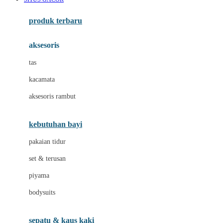
Azetabio
produk terbaru
B
aksesoris
Baabaasheepz
tas
Babiators
kacamata
Baby Dove
aksesoris rambut
Baby Jogger
Baby Rovega
kebutuhan bayi
Babybee
pakaian tidur
Banana Boat
set & terusan
Banz
piyama
Barbie
bodysuits
Beaba
Beauty Barn
sepatu & kaus kaki