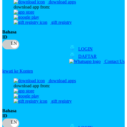
download apps
download app from:
Oh Ma Grain
Okiedog
gift registry
P
Bahasa
ID
Peachy
LOGIN
Phil & Ted's
DAFTAR
Philips Avent
Contact Us
Pigeon
lewati ke Konten
Playgro
download apps
download app from:
Poled Global
Ponycycle
gift registry
Puma
Bahasa
ID
Pureats