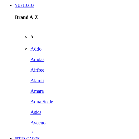
YUPITOTO
Brand A-Z
A
Addo
Adidas
Airfree
Alamii
Amara
Aqua Scale
Asics
Aveeno
Awan
SITUS GACOR