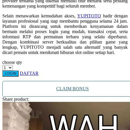
provider ternama yang dikenal memiliki fitur menarik serta peluang
Twistshake
kemenangan yang kompetitif bagi seluruh member.
TY Toys
Selain menawarkan kemudahan akses,
YUPITOTO
hadir dengan
layanan profesional yang siap membantu pengguna selama 24 jam.
U
Platform ini dirancang untuk memberikan kenyamanan dalam
bermain melalui proses login yang mudah, transaksi cepat, serta
informasi RTP dan permainan terbaru yang selalu diperbarui.
Dengan kombinasi server berkualitas dan pilihan game yang
lengkap, YUPITOTO menjadi salah satu alternatif yang banyak
V
dicari pemain untuk menikmati hiburan slot online setiap hari.
Veja
choose qty
Vitaflow
DAFTAR
LOGIN
Vtech
CLAIM BONUS
W
Share product:
Waterland
Wellness
X