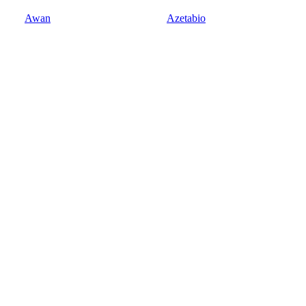
Awan
Azetabio