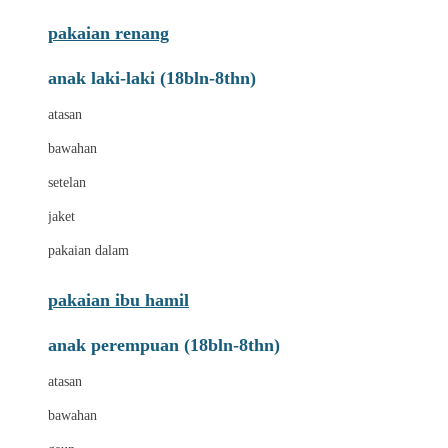
pakaian renang
anak laki-laki (18bln-8thn)
atasan
bawahan
setelan
jaket
pakaian dalam
pakaian ibu hamil
anak perempuan (18bln-8thn)
atasan
bawahan