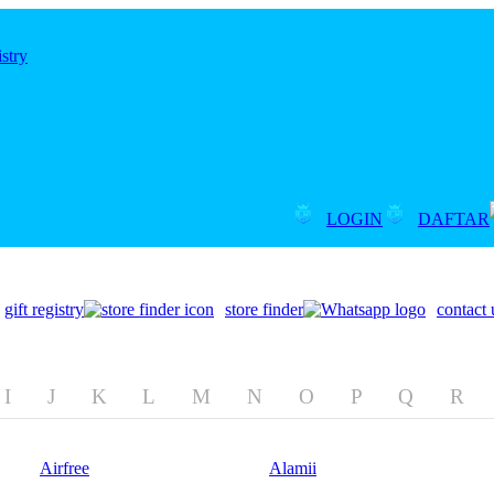
istry
LOGIN
DAFTAR
gift registry
store finder
contact 
I
J
K
L
M
N
O
P
Q
R
Airfree
Alamii