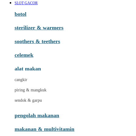
SLOT GACOR
botol
sterilizer & warmers
soothers & teethers
celemek
alat makan
cangkir
piring & mangkuk
sendok & garpu
pengolah makanan
makanan & multivitamin