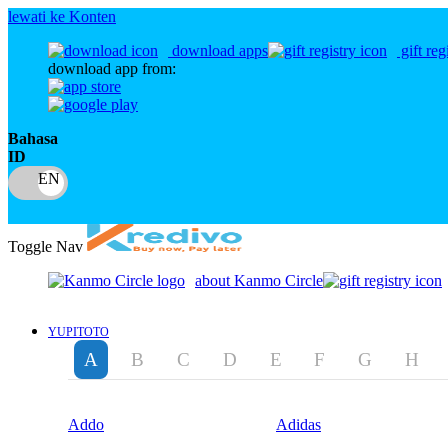
lewati ke Konten
download apps
gift reg
download app from:
Bahasa
ID
Toggle Nav
about Kanmo Circle
YUPITOTO
A
B
C
D
E
F
G
H
Addo
Adidas