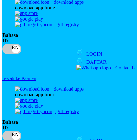
download apps
download app from:
Oh Ma Grain
Okiedog
gift registry
P
Bahasa
ID
Peachy
LOGIN
Phil & Ted's
DAFTAR
Philips Avent
Contact Us
Pigeon
lewati ke Konten
Playgro
download apps
download app from:
Poled Global
Ponycycle
gift registry
Puma
Bahasa
ID
Pureats