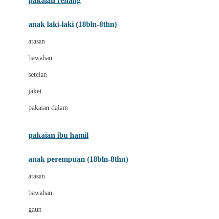
pakaian renang
Bumkins
anak laki-laki (18bln-8thn)
C
atasan
Cetaphil
bawahan
Chicco
setelan
Childlife
jaket
Clevamama
pakaian dalam
Cocolatte
Cottonseeds
pakaian ibu hamil
Cozy N Safe
anak perempuan (18bln-8thn)
Crane
atasan
Cybex
bawahan
D
gaun