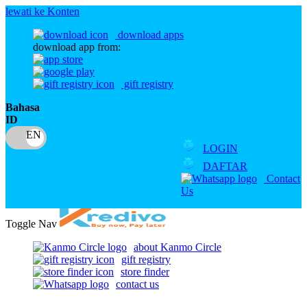
lewati ke Konten
download apps
download app from:
gift registry
Bahasa
ID
LOGIN
DAFTAR
Contact
Us
Toggle Nav
about Kanmo Circle
gift registry
store finder
contact us