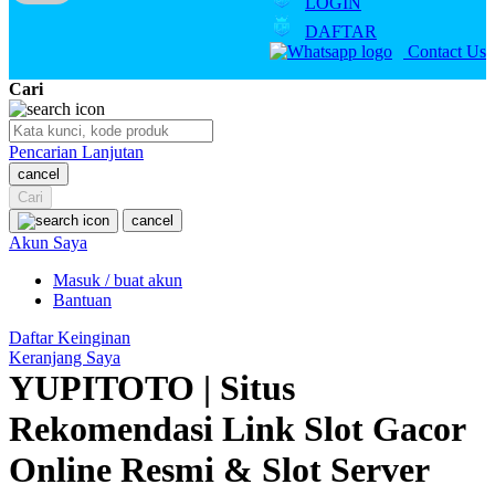
LOGIN
Q
DAFTAR
Contact Us
QV Baby
Cari
R
Real Shades
Pencarian Lanjutan
cancel
Red Castle
Cari
Ribbon Madness
cancel
Akun Saya
S
Masuk / buat akun
Bantuan
Sebamed
Daftar Keinginan
Silver Cross
Keranjang Saya
YUPITOTO | Situs
Simply Idea
Rekomendasi Link Slot Gacor
Skip Hop
Online Resmi & Slot Server
Spectra