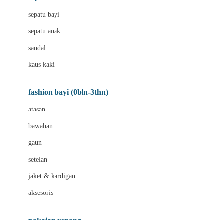
Bio Oil
sepatu bayi
Biolane
sepatu anak
Bite Fighters
sandal
Bizzi Growin
kaus kaki
Blackmores
fashion bayi (0bln-3thn)
Blooming Marvellous
atasan
Bonnels
bawahan
Bravado
gaun
Bruder
setelan
Brush Baby
jaket & kardigan
Buds Organics
aksesoris
Bugaboo
Buggygear