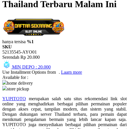
Squishmallows
Thailand Terbaru Malam Ini
Starbooks
Stick-O
Stokke
Sudocrem
hanya tersisa
%1
SKU
Sumimo
52135545-AYO01
Serendah
Rp 20.000
Sunnylife
MIN DEPO :
20.000
Sun-Staches
Use Installment Options from
.
Laarn more
Available for :
Swimava
home delivery
store pickup
T
YUPITOTO
merupakan salah satu situs rekomendasi link slot
Tommee Tippee
online yang menghadirkan berbagai pilihan permainan populer
dengan akses cepat, tampilan modern, dan sistem yang stabil.
Trunki
Dengan dukungan server Thailand terbaru, para pemain dapat
menikmati pengalaman bermain yang lebih lancar kapan saja.
Tutti Bambini
YUPITOTO juga menyediakan berbagai pilihan permainan dari