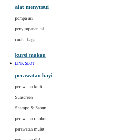
alat menyusui
pompa asi
penyimpanan asi
cooler bags
kursi makan
LINK SLOT
perawatan bayi
perawatan kulit
Sunscreen
Shampo & Sabun
perawatan rambut
perawatan mulut
perawatan diri