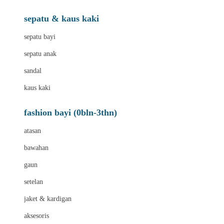
sepatu & kaus kaki
sepatu bayi
sepatu anak
sandal
kaus kaki
fashion bayi (0bln-3thn)
atasan
bawahan
gaun
setelan
jaket & kardigan
aksesoris