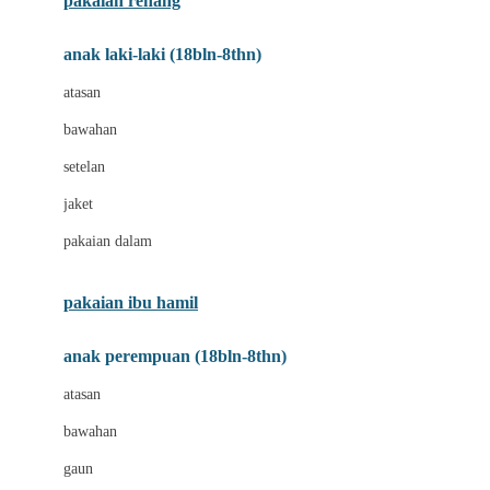
pakaian renang
Bumkins
anak laki-laki (18bln-8thn)
C
atasan
Cetaphil
bawahan
Chicco
setelan
Childlife
jaket
Clevamama
pakaian dalam
Cocolatte
Cottonseeds
pakaian ibu hamil
Cozy N Safe
anak perempuan (18bln-8thn)
Crane
atasan
Cybex
bawahan
D
gaun