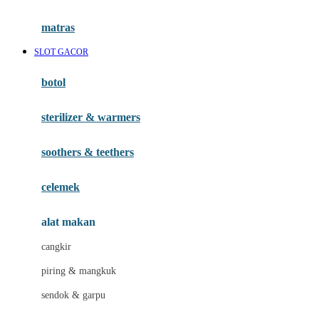
Happy Tummy
Hauck
matras
Havaianas
SLOT GACOR
Hegen
botol
Hot Wheels
sterilizer & warmers
Hybrid
soothers & teethers
I
Inlacta DHA
celemek
Interlac
alat makan
Ivenet
cangkir
J
piring & mangkuk
Jack N Jill
sendok & garpu
Joie