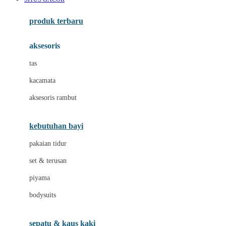
Azetabio
produk terbaru
B
aksesoris
Baabaasheepz
tas
Babiators
kacamata
Baby Dove
aksesoris rambut
Baby Jogger
Baby Rovega
kebutuhan bayi
Babybee
pakaian tidur
Banana Boat
set & terusan
Banz
piyama
Barbie
bodysuits
Beaba
Beauty Barn
sepatu & kaus kaki