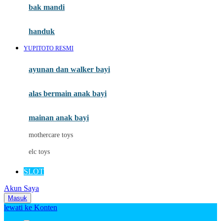
Moby
bak mandi
Momami
handuk
Mothercare
YUPITOTO RESMI
Mustela
ayunan dan walker bayi
My Buddy Tag
My K
alas bermain anak bayi
N
mainan anak bayi
Naif
mothercare toys
Nike
elc toys
Nordic Natural
SLOT
Nuby
Akun Saya
Nuna
Masuk
lewati ke Konten
O