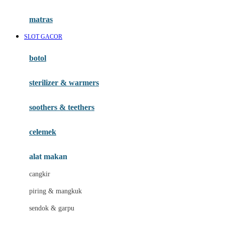
Happy Tummy
Hauck
matras
Havaianas
SLOT GACOR
Hegen
botol
Hot Wheels
sterilizer & warmers
Hybrid
soothers & teethers
I
Inlacta DHA
celemek
Interlac
alat makan
Ivenet
cangkir
J
piring & mangkuk
Jack N Jill
sendok & garpu
Joie