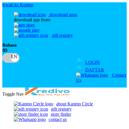
lewati ke Konten
download apps
download app from:
gift registry
Bahasa
ID
LOGIN
DAFTAR
Contact
Us
Toggle Nav
about Kanmo Circle
gift registry
store finder
contact us