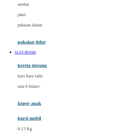
Dae Organics
setelan
Docare
jaket
Doona
pakaian dalam
Down To Earth
Drew
pakaian tidur
Dr. Brown's
SLOT RESMI
E
kereta dorong
ELC
bayi baru lahir
Ergobaby
usia 6 bulan+
Expert Care
koper anak
Ezyroller
kursi mobil
F
0-13 Kg
Felt So Sweet