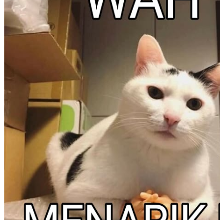
Xootz
Y
Yamatoya
Z
Zaxy
Zoggs
0-9
4Moms
59S