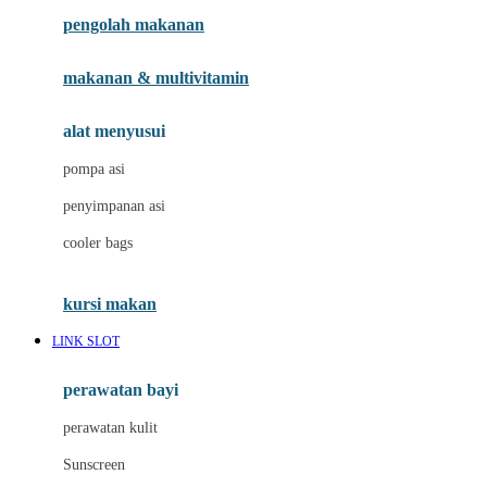
pengolah makanan
Joolz
Jujube
makanan & multivitamin
K
alat menyusui
Kiddycuts
pompa asi
Kumon
penyimpanan asi
L
cooler bags
Leapfrog
kursi makan
Leclerc
LINK SLOT
Lee Vierra
Lillebaby
perawatan bayi
Little Bird Told Me
perawatan kulit
Little Miss Janis
Sunscreen