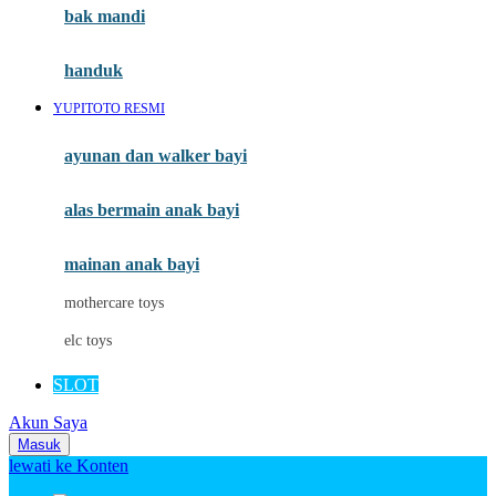
Moby
bak mandi
Momami
handuk
Mothercare
YUPITOTO RESMI
Mustela
ayunan dan walker bayi
My Buddy Tag
My K
alas bermain anak bayi
N
mainan anak bayi
Naif
mothercare toys
Nike
elc toys
Nordic Natural
SLOT
Nuby
Akun Saya
Nuna
Masuk
lewati ke Konten
O