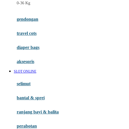
0-36 Kg
Fisher Price
Flipper
gendongan
Friends Of Sally
travel cots
G
diaper bags
Gb
Geko
aksesoris
Graco
SLOT ONLINE
Gund
selimut
H
bantal & sprei
Habbie
Haenim
ranjang bayi & balita
Happy Horse
perabotan