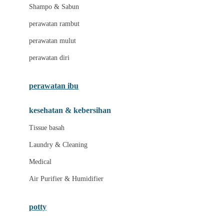
London Taxi
Shampo & Sabun
Love To Dream
perawatan rambut
perawatan mulut
M
perawatan diri
Magformers
Mama's Choice
perawatan ibu
Mamas&Papas
kesehatan & kebersihan
Mamaway
Tissue basah
Maxi Cosi
Laundry & Cleaning
Megabloks
Medical
Micro
Air Purifier & Humidifier
MiDeer
Mimi & Lula
potty
Mini Monkey