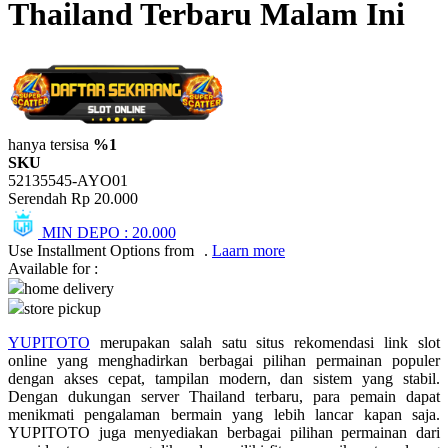
Squishmallows
Thailand Terbaru Malam Ini
Starbooks
Stick-O
Stokke
Sudocrem
hanya tersisa
%1
SKU
Sumimo
52135545-AYO01
Serendah
Rp 20.000
Sunnylife
MIN DEPO :
20.000
Sun-Staches
Use Installment Options from
.
Laarn more
Available for :
Swimava
home delivery
store pickup
T
YUPITOTO
merupakan salah satu situs rekomendasi link slot
Tommee Tippee
online yang menghadirkan berbagai pilihan permainan populer
dengan akses cepat, tampilan modern, dan sistem yang stabil.
Trunki
Dengan dukungan server Thailand terbaru, para pemain dapat
menikmati pengalaman bermain yang lebih lancar kapan saja.
Tutti Bambini
YUPITOTO juga menyediakan berbagai pilihan permainan dari