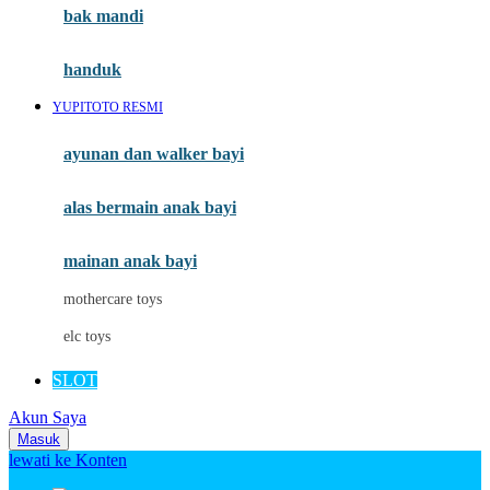
Moby
bak mandi
Momami
handuk
Mothercare
YUPITOTO RESMI
Mustela
ayunan dan walker bayi
My Buddy Tag
My K
alas bermain anak bayi
N
mainan anak bayi
Naif
mothercare toys
Nike
elc toys
Nordic Natural
SLOT
Nuby
Akun Saya
Nuna
Masuk
lewati ke Konten
O