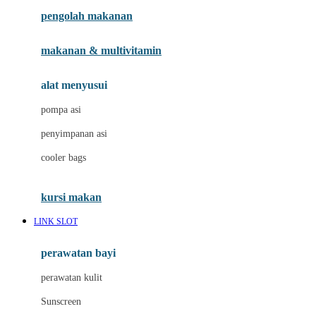
pengolah makanan
Joolz
Jujube
makanan & multivitamin
K
alat menyusui
Kiddycuts
pompa asi
Kumon
penyimpanan asi
L
cooler bags
Leapfrog
kursi makan
Leclerc
LINK SLOT
Lee Vierra
Lillebaby
perawatan bayi
Little Bird Told Me
perawatan kulit
Little Miss Janis
Sunscreen