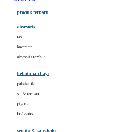
Azetabio
produk terbaru
B
aksesoris
Baabaasheepz
tas
Babiators
kacamata
Baby Dove
aksesoris rambut
Baby Jogger
Baby Rovega
kebutuhan bayi
Babybee
pakaian tidur
Banana Boat
set & terusan
Banz
piyama
Barbie
bodysuits
Beaba
Beauty Barn
sepatu & kaus kaki