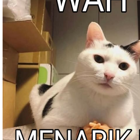
Xootz
Y
Yamatoya
Z
Zaxy
Zoggs
0-9
4Moms
59S