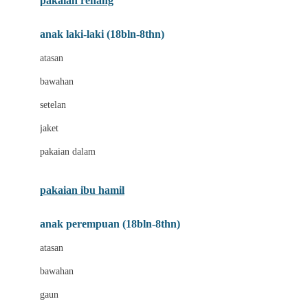
pakaian renang
Bumkins
anak laki-laki (18bln-8thn)
C
atasan
Cetaphil
bawahan
Chicco
setelan
Childlife
jaket
Clevamama
pakaian dalam
Cocolatte
Cottonseeds
pakaian ibu hamil
Cozy N Safe
anak perempuan (18bln-8thn)
Crane
atasan
Cybex
bawahan
D
gaun