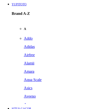
YUPITOTO
Brand A-Z
A
Addo
Adidas
Airfree
Alamii
Amara
Aqua Scale
Asics
Aveeno
Awan
SITUS GACOR